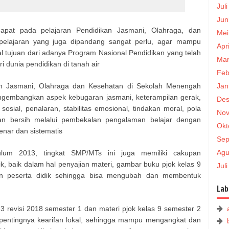
Jul
Jun
apat pada pelajaran Pendidikan Jasmani, Olahraga, dan
Mei
elajaran yang juga dipandang sangat perlu, agar mampu
Apr
al tujuan dari adanya Program Nasional Pendidikan yang telah
Mar
 dunia pendidikan di tanah air
Feb
kan Jasmani, Olahraga dan Kesehatan di Sekolah Menengah
Jan
ngembangkan aspek kebugaran jasmani, keterampilan gerak,
Des
n sosial, penalaran, stabilitas emosional, tindakan moral, pola
Nov
an bersih melalui pembekalan pengalaman belajar dengan
Okt
enar dan sistematis
Sep
Agu
ulum 2013, tingkat SMP/MTs ini juga memiliki cakupan
, baik dalam hal penyajian materi, gambar buku pjok kelas 9
Jul
an peserta didik sehingga bisa mengubah dan membentuk
Lab
13 revisi 2018 semester 1 dan materi pjok kelas 9 semester 2
 pentingnya kearifan lokal, sehingga mampu mengangkat dan