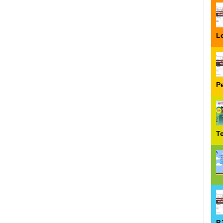
Le
P
T
P