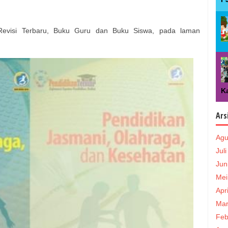
visi Terbaru, Buku Guru dan Buku Siswa, pada laman
Ka
Ars
Agu
Jul
Jun
Mei
Apr
Mar
Feb