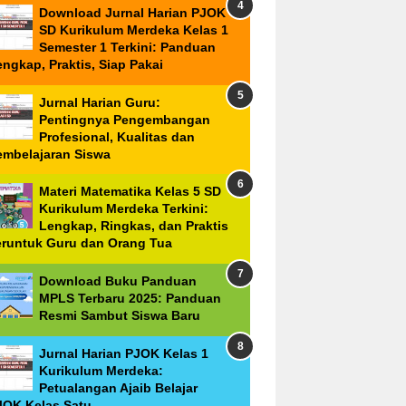
Download Jurnal Harian PJOK
SD Kurikulum Merdeka Kelas 1
Semester 1 Terkini: Panduan
ngkap, Praktis, Siap Pakai
Jurnal Harian Guru:
Pentingnya Pengembangan
Profesional, Kualitas dan
embelajaran Siswa
Materi Matematika Kelas 5 SD
Kurikulum Merdeka Terkini:
Lengkap, Ringkas, dan Praktis
eruntuk Guru dan Orang Tua
Download Buku Panduan
MPLS Terbaru 2025: Panduan
Resmi Sambut Siswa Baru
Jurnal Harian PJOK Kelas 1
Kurikulum Merdeka:
Petualangan Ajaib Belajar
JOK Kelas Satu