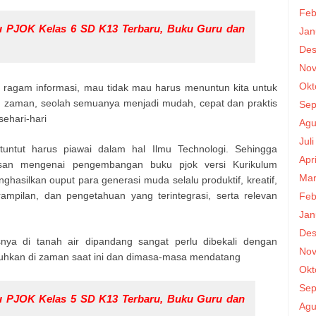
Feb
 PJOK Kelas 6 SD K13 Terbaru, Buku Guru dan
Jan
Des
Nov
Okt
 ragam informasi, mau tidak mau harus menuntun kita untuk
n zaman, seolah semuanya menjadi mudah, cepat dan praktis
Sep
ehari-hari
Agu
Jul
dituntut harus piawai dalam hal Ilmu Technologi. Sehingga
Apr
an mengenai pengembangan buku pjok versi Kurikulum
Mar
asilkan ouput para generasi muda selalu produktif, kreatif,
erampilan, dan pengetahuan yang terintegrasi, serta relevan
Feb
Jan
Des
nya di tanah air dipandang sangat perlu dibekali dengan
Nov
uhkan di zaman saat ini dan dimasa-masa mendatang
Okt
Sep
 PJOK Kelas 5 SD K13 Terbaru, Buku Guru dan
Agu