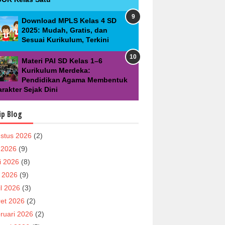
Download MPLS Kelas 4 SD
2025: Mudah, Gratis, dan
Sesuai Kurikulum, Terkini
Materi PAI SD Kelas 1–6
Kurikulum Merdeka:
Pendidikan Agama Membentuk
rakter Sejak Dini
ip Blog
stus 2026
(2)
i 2026
(9)
i 2026
(8)
 2026
(9)
il 2026
(3)
et 2026
(2)
ruari 2026
(2)