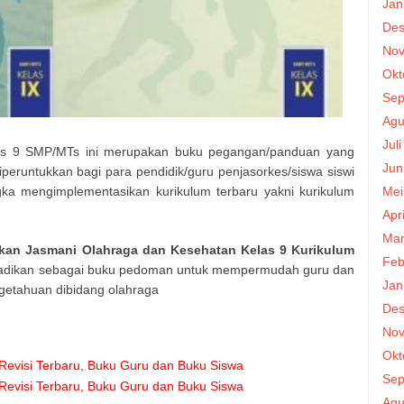
Jan
Des
Nov
Okt
Sep
Agu
Jul
s 9 SMP/MTs ini merupakan buku pegangan/panduan yang
Jun
peruntukkan bagi para pendidik/guru penjasorkes/siswa siswi
Mei
a mengimplementasikan kurikulum terbaru yakni kurikulum
Apr
Mar
kan Jasmani Olahraga dan Kesehatan Kelas 9 Kurikulum
Feb
ijadikan sebagai buku pedoman untuk mempermudah guru dan
Jan
getahuan dibidang olahraga
Des
Nov
Okt
evisi Terbaru, Buku Guru dan Buku Siswa
Sep
evisi Terbaru, Buku Guru dan Buku Siswa
Agu