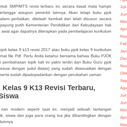
ntuk SMP/MTS revisi terbaru ini, secara kasat mata hampir
Jul
rlangga ataupun penerbit lainnya. Akan tetapi buku pjok
Jun
lami perbaikan, ditelaah kembali dan telah disusun secara
Mei
 payung putih Kementerian Pendidikan dan Kebudayaan hak
Apr
 awal agar dapatnya diterapkan pada pembelajaran kurikulum
Mar
Feb
ok kelas 9 k13 revisi 2017 atau buku pjok kelas 9 kurikulum
Jan
rmat file Pdf. Perlu Anda ketahui bersama bahwa Buku PJOK
Des
 pembahasan topik kali ini yakni terdiri dari Buku Guru pjok
Nov
sesuai dengan judul diatas) yang sudah disesuaikan dengan
Okt
 serta sudah dipadupadankan dengan perubahan zaman
Sep
elas 9 K13 Revisi Terbaru,
Agu
Siswa
Jul
Jun
an modern seperti saat ini, menjadi sebuah tantangan
Mei
dik, siswa dan juga para orang tua jika dibandingkan dengan
Apr
elumnya
Mar