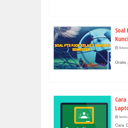
Soal
Kunc
Selas
Pas
Gratis
Cara
Lapt
Senin
Cara D