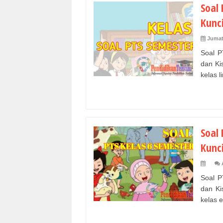
Soal
Kunci
Jumat
Soal P
dan Ki
kelas l
Soal
Kunci
Soal P
dan Ki
kelas e