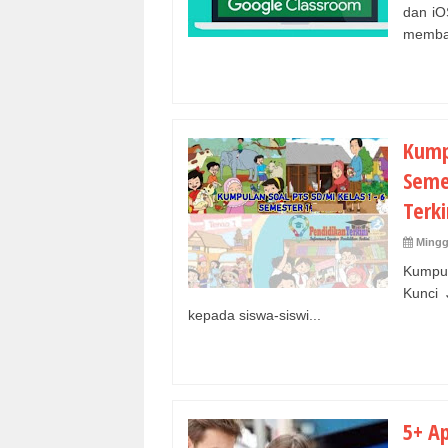
dan iO
memban
Kump
Semes
Terki
Mingg
Kumpu
Kunci 
kepada siswa-siswi...
5+ Ap