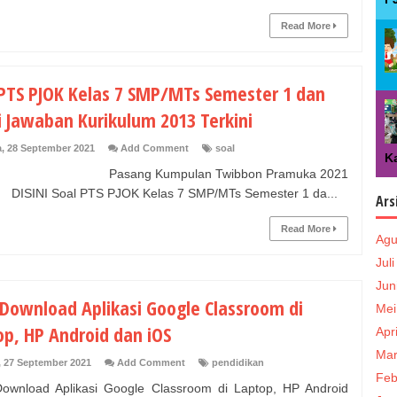
Read More
 PTS PJOK Kelas 7 SMP/MTs Semester 1 dan
i Jawaban Kurikulum 2013 Terkini
a, 28 September 2021
Add Comment
soal
Ka
ang Kumpulan Twibbon Pramuka 2021
 , DISINI Soal PTS PJOK Kelas 7 SMP/MTs Semester 1 da...
Ars
Read More
Agu
Jul
Jun
 Download Aplikasi Google Classroom di
Mei
op, HP Android dan iOS
Apr
Mar
, 27 September 2021
Add Comment
pendidikan
Feb
ownload Aplikasi Google Classroom di Laptop, HP Android