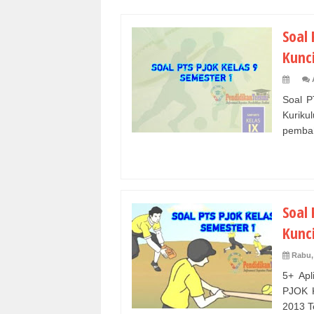
Soal
Kunc
Soal 
Kurik
pembah
Soal
Kunc
Rabu,
5+ Apl
PJOK K
2013 Te