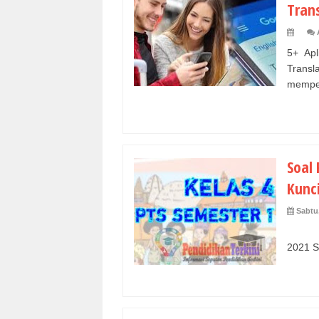
Tran
5+ Apl
Transl
mempe
Soal
Kunci
Sabtu
Ku
2021 S