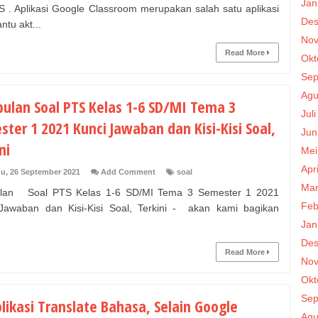
Jan
S . Aplikasi Google Classroom merupakan salah satu aplikasi
Des
tu akt...
Nov
Read More
Okt
Sep
Agu
ulan Soal PTS Kelas 1-6 SD/MI Tema 3
Jul
ter 1 2021 Kunci Jawaban dan Kisi-Kisi Soal,
Jun
ni
Mei
Apr
u, 26 September 2021
Add Comment
soal
Mar
lan Soal PTS Kelas 1-6 SD/MI Tema 3 Semester 1 2021
Feb
Jawaban dan Kisi-Kisi Soal, Terkini - akan kami bagikan
Jan
Des
Read More
Nov
Okt
Sep
likasi Translate Bahasa, Selain Google
Agu