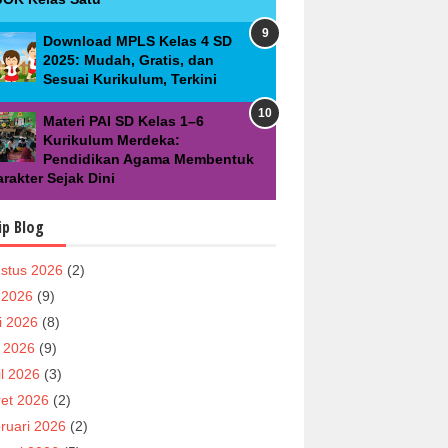
Download MPLS Kelas 4 SD
2025: Mudah, Gratis, dan
Sesuai Kurikulum, Terkini
Materi PAI SD Kelas 1–6
Kurikulum Merdeka:
Pendidikan Agama Membentuk
rakter Sejak Dini
ip Blog
stus 2026
(2)
i 2026
(9)
i 2026
(8)
 2026
(9)
il 2026
(3)
et 2026
(2)
ruari 2026
(2)