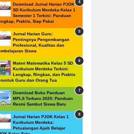
Download Jurnal Harian PJOK
SD Kurikulum Merdeka Kelas 1
Semester 1 Terkini: Panduan
ngkap, Praktis, Siap Pakai
Jurnal Harian Guru:
Pentingnya Pengembangan
Profesional, Kualitas dan
embelajaran Siswa
Materi Matematika Kelas 5 SD
Kurikulum Merdeka Terkini:
Lengkap, Ringkas, dan Praktis
eruntuk Guru dan Orang Tua
Download Buku Panduan
MPLS Terbaru 2025: Panduan
Resmi Sambut Siswa Baru
Jurnal Harian PJOK Kelas 1
Kurikulum Merdeka:
Petualangan Ajaib Belajar
JOK Kelas Satu