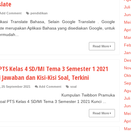
slate
Jul
Add Comment
pendidikan
Jun
ikasi Translate Bahasa, Selain Google Translate . Google
Mei
ate merupakan Aplikasi Bahasa yang disediakan Google, untuk
Apr
rmudah...
Mar
Feb
Read More
Jan
Des
 PTS Kelas 4 SD/MI Tema 3 Semester 1 2021
Nov
 Jawaban dan Kisi-Kisi Soal, Terkini
Okt
Sep
, 25 September 2021
Add Comment
soal
Agu
mpulan Twibbon Pramuka
Jul
oal PTS Kelas 4 SD/MI Tema 3 Semester 1 2021 Kunci ...
Jun
Mei
Read More
Apr
Mar