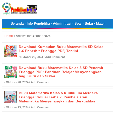
Beranda
·
Info Pendidika
·
Adminitrasi
·
Soal
·
Buku
·
Mater
Home
»
Archive for Oktober 2024
Download Kumpulan Buku Matematika SD Kelas
1-6 Penerbit Erlangga PDF, Terkini
/
Oktober 29, 2024
/
Add Comment
Download Buku Matematika Kelas 3 SD Penerbit
Erlangga PDF: Panduan Belajar Menyenangkan
bagi Guru dan Siswa
/
Oktober 28, 2024
/
Add Comment
Buku Matematika Kelas 5 Kurikulum Merdeka
Erlangga: Solusi Terbaik, Pembelajaran
Matematika Menyenangkan dan Berkualitas
/
Oktober 23, 2024
/
Add Comment