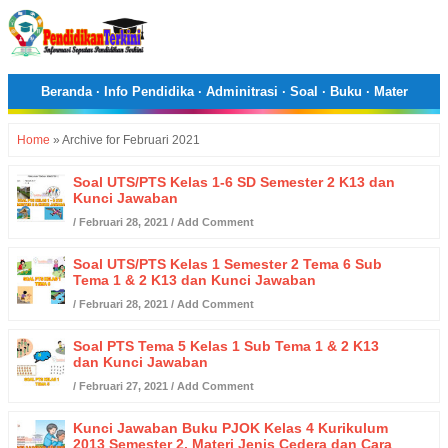
Beranda
·
Info Pendidika
·
Adminitrasi
·
Soal
·
Buku
·
Mater
Home
»
Archive for Februari 2021
Soal UTS/PTS Kelas 1-6 SD Semester 2 K13 dan
Kunci Jawaban
/
Februari 28, 2021
/
Add Comment
Soal UTS/PTS Kelas 1 Semester 2 Tema 6 Sub
Tema 1 & 2 K13 dan Kunci Jawaban
/
Februari 28, 2021
/
Add Comment
Soal PTS Tema 5 Kelas 1 Sub Tema 1 & 2 K13
dan Kunci Jawaban
/
Februari 27, 2021
/
Add Comment
Kunci Jawaban Buku PJOK Kelas 4 Kurikulum
2013 Semester 2, Materi Jenis Cedera dan Cara