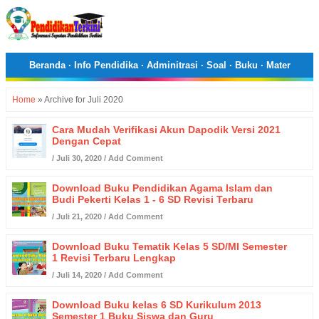
Beranda
·
Info Pendidika
·
Adminitrasi
·
Soal
·
Buku
·
Mater
Home
»
Archive for Juli 2020
Cara Mudah Verifikasi Akun Dapodik Versi 2021
Dengan Cepat
/
Juli 30, 2020
/
Add Comment
Download Buku Pendidikan Agama Islam dan
Budi Pekerti Kelas 1 - 6 SD Revisi Terbaru
/
Juli 21, 2020
/
Add Comment
Download Buku Tematik Kelas 5 SD/MI Semester
1 Revisi Terbaru Lengkap
/
Juli 14, 2020
/
Add Comment
Download Buku kelas 6 SD Kurikulum 2013
Semester 1 Buku Siswa dan Guru