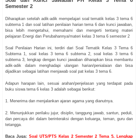
Soal dan Kunci Jawaban PH Kelas 3 Tema 6
Semester 2
Diharapkan setelah adik-adik mempelajari soal tematik kelas 3 tema 6
subtema 1 dan soal latihan penilaian harian tema 6 dan kunci jawaban,
bisa lebih mengetahui, memahami dan mengerti tentang materi
pelajaran Energi dan Perubahannya/materi kelas 3 tema 6 semester 2
Soal Penilaian Harian ini, terdiri dari Soal Tematik Kelas 3 Tema 6
Subtema 1, soal kelas 3 tema 6 subtema 2, soal kelas 3 tema 6
subtema 3, lengkap dengan kunci jawaban diharapkan bisa membantu
adik-adik dalam menghadapi ulangan harian/penialaian dan bisa
dijadikan sebagai latihan menjawab soal pat kelas 3 tema 6.
Adapun harapan lain, sesuai arahan/penjelasan yang terdapat pada
buku siswa tema 6 kelas 3 adalah sebagai berikut:
1. Menerima dan menjalankan ajaran agama yang dianutnya.
2. Menunjukkan perilaku jujur, disiplin, tanggung jawab, santun, peduli,
dan percaya diri dalam berinteraksi dengan keluarga, teman, guru dan
tetangga.
Baca Juga:
Soal UTS/PTS Kelas 2 Semester 2 Tema 5, Lengkap