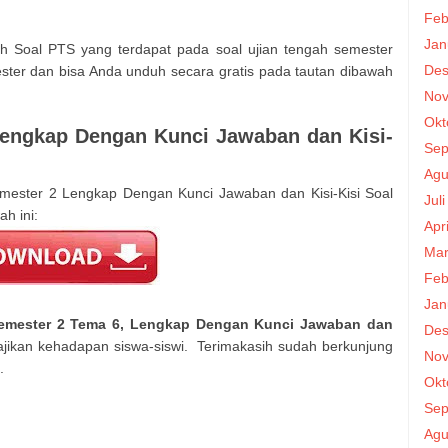
n
Feb
Jan
h Soal PTS yang terdapat pada soal ujian tengah semester
Des
ter dan bisa Anda unduh secara gratis pada tautan dibawah
Nov
Okt
Lengkap Dengan Kunci Jawaban dan Kisi-
Sep
Agu
ester 2 Lengkap Dengan Kunci Jawaban dan Kisi-Kisi Soal
Jul
h ini:
Apr
Mar
Feb
Jan
Semester 2 Tema 6, Lengkap Dengan Kunci Jawaban dan
Des
jikan kehadapan siswa-siswi. Terimakasih sudah berkunjung
Nov
t.
Okt
Sep
Agu