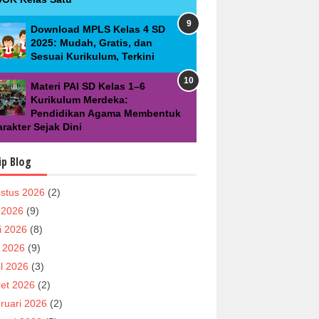
Download MPLS Kelas 4 SD
2025: Mudah, Gratis, dan
Sesuai Kurikulum, Terkini
Materi PAI SD Kelas 1–6
Kurikulum Merdeka:
Pendidikan Agama Membentuk
rakter Sejak Dini
ip Blog
stus 2026
(2)
i 2026
(9)
i 2026
(8)
 2026
(9)
il 2026
(3)
et 2026
(2)
ruari 2026
(2)