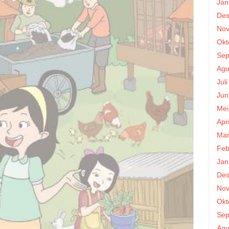
Jan
Des
Nov
Okt
Sep
Agu
Jul
Jun
Mei
Apr
Mar
Feb
Jan
Des
Nov
Okt
Sep
Agu