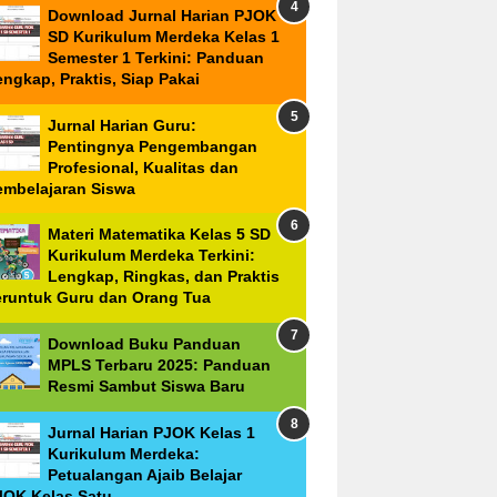
Download Jurnal Harian PJOK
SD Kurikulum Merdeka Kelas 1
Semester 1 Terkini: Panduan
ngkap, Praktis, Siap Pakai
Jurnal Harian Guru:
Pentingnya Pengembangan
Profesional, Kualitas dan
embelajaran Siswa
Materi Matematika Kelas 5 SD
Kurikulum Merdeka Terkini:
Lengkap, Ringkas, dan Praktis
eruntuk Guru dan Orang Tua
Download Buku Panduan
MPLS Terbaru 2025: Panduan
Resmi Sambut Siswa Baru
Jurnal Harian PJOK Kelas 1
Kurikulum Merdeka:
Petualangan Ajaib Belajar
JOK Kelas Satu