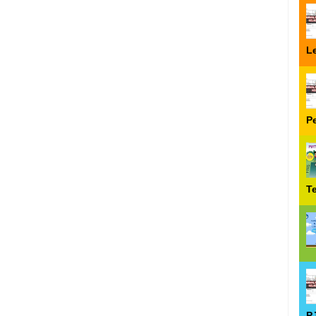
Le
P
T
P