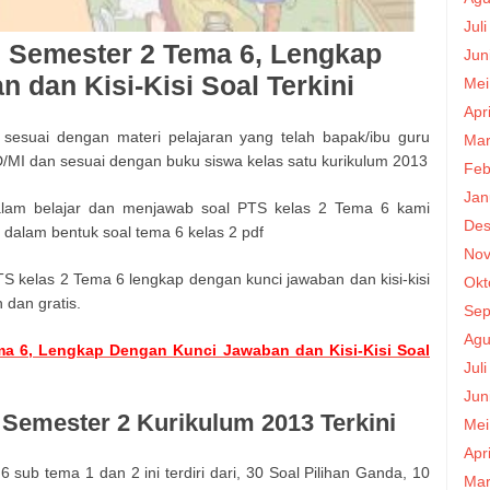
Jul
 Semester 2 Tema 6, Lengkap
Jun
 dan Kisi-Kisi Soal Terkini
Mei
Apr
sesuai dengan materi pelajaran yang telah bapak/ibu guru
Mar
D/MI dan sesuai dengan buku siswa kelas satu kurikulum 2013
Feb
Jan
alam belajar dan menjawab soal PTS kelas 2 Tema 6 kami
Des
n dalam bentuk soal tema 6 kelas 2 pdf
Nov
S kelas 2 Tema 6 lengkap dengan kunci jawaban dan kisi-kisi
Okt
 dan gratis.
Sep
Agu
ma 6, Lengkap Dengan Kunci Jawaban dan Kisi-Kisi Soal
Jul
Jun
 Semester 2 Kurikulum 2013 Terkini
Mei
Apr
 sub tema 1 dan 2 ini terdiri dari, 30 Soal Pilihan Ganda, 10
Mar