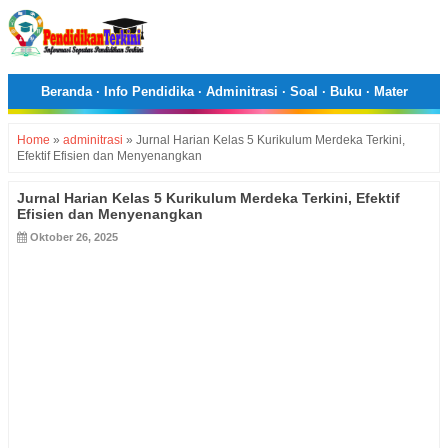
Beranda
·
Info Pendidika
·
Adminitrasi
·
Soal
·
Buku
·
Mater
Home
»
adminitrasi
»
Jurnal Harian Kelas 5 Kurikulum Merdeka Terkini,
Efektif Efisien dan Menyenangkan
Jurnal Harian Kelas 5 Kurikulum Merdeka Terkini, Efektif
Efisien dan Menyenangkan
Oktober 26, 2025