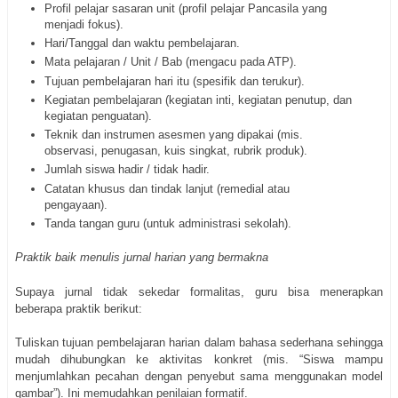
Profil pelajar sasaran unit (profil pelajar Pancasila yang
menjadi fokus).
Hari/Tanggal dan waktu pembelajaran.
Mata pelajaran / Unit / Bab (mengacu pada ATP).
Tujuan pembelajaran hari itu (spesifik dan terukur).
Kegiatan pembelajaran (kegiatan inti, kegiatan penutup, dan
kegiatan penguatan).
Teknik dan instrumen asesmen yang dipakai (mis.
observasi, penugasan, kuis singkat, rubrik produk).
Jumlah siswa hadir / tidak hadir.
Catatan khusus dan tindak lanjut (remedial atau
pengayaan).
Tanda tangan guru (untuk administrasi sekolah).
Praktik baik menulis jurnal harian yang bermakna
Supaya jurnal tidak sekedar formalitas, guru bisa menerapkan
beberapa praktik berikut:
Tuliskan tujuan pembelajaran harian dalam bahasa sederhana sehingga
mudah dihubungkan ke aktivitas konkret (mis. “Siswa mampu
menjumlahkan pecahan dengan penyebut sama menggunakan model
gambar”). Ini memudahkan penilaian formatif.