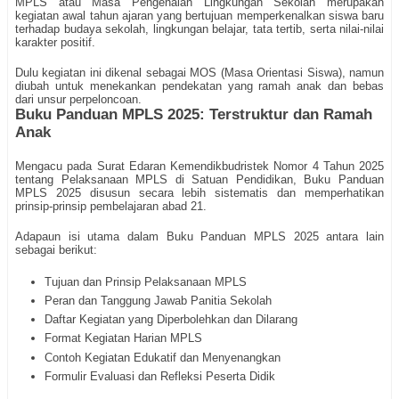
MPLS atau Masa Pengenalan Lingkungan Sekolah merupakan
kegiatan awal tahun ajaran yang bertujuan memperkenalkan siswa baru
terhadap budaya sekolah, lingkungan belajar, tata tertib, serta nilai-nilai
karakter positif.
Dulu kegiatan ini dikenal sebagai MOS (Masa Orientasi Siswa), namun
diubah untuk menekankan pendekatan yang ramah anak dan bebas
dari unsur perpeloncoan.
Buku Panduan MPLS 2025: Terstruktur dan Ramah
Anak
Mengacu pada Surat Edaran Kemendikbudristek Nomor 4 Tahun 2025
tentang Pelaksanaan MPLS di Satuan Pendidikan, Buku Panduan
MPLS 2025 disusun secara lebih sistematis dan memperhatikan
prinsip-prinsip pembelajaran abad 21.
Adapaun isi utama dalam Buku Panduan MPLS 2025 antara lain
sebagai berikut:
Tujuan dan Prinsip Pelaksanaan MPLS
Peran dan Tanggung Jawab Panitia Sekolah
Daftar Kegiatan yang Diperbolehkan dan Dilarang
Format Kegiatan Harian MPLS
Contoh Kegiatan Edukatif dan Menyenangkan
Formulir Evaluasi dan Refleksi Peserta Didik