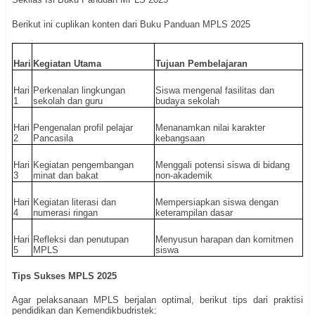
Berikut ini cuplikan konten dari Buku Panduan MPLS 2025
Hari
Kegiatan Utama
Tujuan Pembelajaran
Hari
Perkenalan lingkungan
Siswa mengenal fasilitas dan
1
sekolah dan guru
budaya sekolah
Hari
Pengenalan profil pelajar
Menanamkan nilai karakter
2
Pancasila
kebangsaan
Hari
Kegiatan pengembangan
Menggali potensi siswa di bidang
3
minat dan bakat
non-akademik
Hari
Kegiatan literasi dan
Mempersiapkan siswa dengan
4
numerasi ringan
keterampilan dasar
Hari
Refleksi dan penutupan
Menyusun harapan dan komitmen
5
MPLS
siswa
Tips Sukses MPLS 2025
Agar pelaksanaan MPLS berjalan optimal, berikut tips dari praktisi
pendidikan dan Kemendikbudristek: