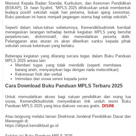
Menurut Kepala Badan Standar, Kurikulum, dan Asesmen Pendidikan
(BSKAP), Dr. Iwan Syahril, “MPLS 2025 difokuskan untuk membentuk
budaya positif sekolah sejak hari pertama, bukan ajang senioritas.
Buku panduan ini harus menjadi pegangan utama bagi setiap sekolah.”
Seperti dalam tahun-tahun sebelumnya, Kemendikbudristek kembali
menegaskan larangan terhadap bentuk kegiatan MPLS yang bersifat
perpeloncoan, diskriminatif, dan merendahkan peserta didik.
Pelanggaran atas aturan ini akan diberikan sanksi kepada pihak
sekolah sesuai ketentuan yang berlaku.
Beberapa kegiatan yang dilarang secara tegas dalam Buku Panduan
MPLS 2025 antara lain:
Memberi tugas yang tidak mendidik (seperti membawa
barang aneh, menyanyikan lagu dengan nada melecehkan)
Kekerasan fisik dan verbal
Intimidasi dari siswa senior kepada junior
Cara Download Buku Panduan MPLS Terbaru 2025
Untuk memudahkan akses bagi satuan pendidikan dan orang tua
siswa, Kemendikbudristek menyediakan link unduh resmi Buku
Panduan MPLS 2025 yang bisa diakses secara gratis.
DISINI
Atau langsung melalui laman Direktorat Jenderal Pendidikan Dasar dan
Menengah di:
https://ditpsd.kemdikbud.go.id
Sekilas Isi Buku Panduan MPLS 2025