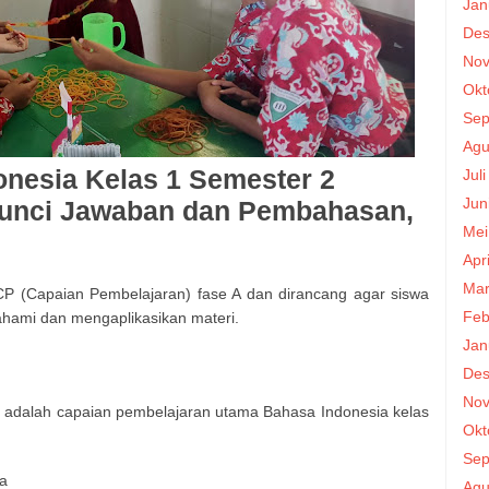
Jan
Des
Nov
Okt
Sep
Agu
nesia Kelas 1 Semester 2
Jul
Jun
unci Jawaban dan Pembahasan,
Mei
Apr
Mar
 CP (Capaian Pembelajaran) fase A dan dirancang agar siswa
Feb
ahami dan mengaplikasikan materi.
Jan
Des
Nov
t adalah capaian pembelajaran utama Bahasa Indonesia kelas
Okt
Sep
ta
Agu