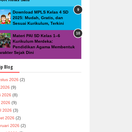
Download MPLS Kelas 4 SD
2025: Mudah, Gratis, dan
Sesuai Kurikulum, Terkini
Materi PAI SD Kelas 1–6
Kurikulum Merdeka:
Pendidikan Agama Membentuk
rakter Sejak Dini
ip Blog
stus 2026
(2)
i 2026
(9)
i 2026
(8)
 2026
(9)
il 2026
(3)
et 2026
(2)
ruari 2026
(2)