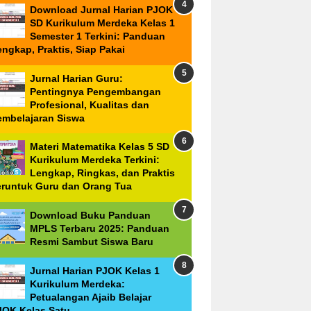
Download Jurnal Harian PJOK
SD Kurikulum Merdeka Kelas 1
Semester 1 Terkini: Panduan
ngkap, Praktis, Siap Pakai
Jurnal Harian Guru:
Pentingnya Pengembangan
Profesional, Kualitas dan
embelajaran Siswa
Materi Matematika Kelas 5 SD
Kurikulum Merdeka Terkini:
Lengkap, Ringkas, dan Praktis
eruntuk Guru dan Orang Tua
Download Buku Panduan
MPLS Terbaru 2025: Panduan
Resmi Sambut Siswa Baru
Jurnal Harian PJOK Kelas 1
Kurikulum Merdeka:
Petualangan Ajaib Belajar
JOK Kelas Satu