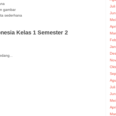
ana
Jul
an gambar
Jun
ta sederhana
Mei
Apr
nesia Kelas 1 Semester 2
Mar
Feb
Jan
Des
edang...
Nov
Okt
Sep
Agu
Jul
Jun
Mei
Apr
Mar