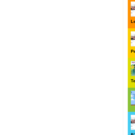
Le
P
T
P