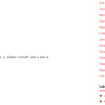
Jul
Jun
Mei
Apr
Mar
Feb
Jan
Des
Nov
 e, o. Dalam “rumah” ada u dan a.
Okt
Sep
Agu
Jul
Lab