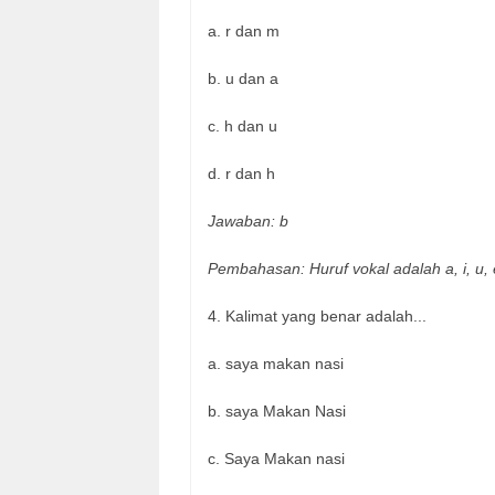
a. r dan m
b. u dan a
c. h dan u
d. r dan h
Jawaban: b
Pembahasan: Huruf vokal adalah a, i, u,
4. Kalimat yang benar adalah...
a. saya makan nasi
b. saya Makan Nasi
c. Saya Makan nasi