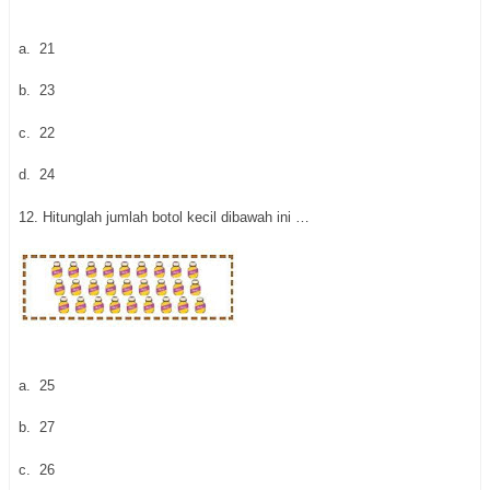
a.
21
b.
23
c.
22
d.
24
12.
 H
itunglah jumlah botol kecil dibawah ini …
a.
25
b.
27
c.
26