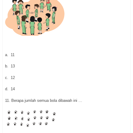
a.
11
b.
13
c.
12
d.
14
11.
Berapa jumlah semua bola dibawah ini …