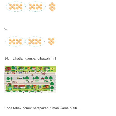
d.
14.
Lihatlah gambar dibawah ini !
Coba tebak nomor berapakah rumah warna putih …