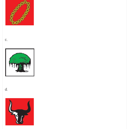
c.
d.