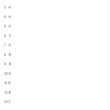
3.
A
4.
A
5.
A
6.
C
7.
A
8.
B
9.
B
10.D
11.B
12.B
13.C