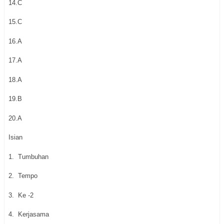
14.C
15.C
16.A
17.A
18.A
19.B
20.A
Isian
1.
Tumbuhan
2.
Tempo
3.
Ke -2
4.
Kerjasama