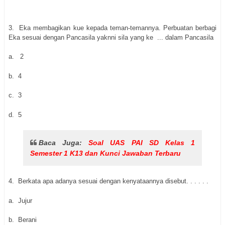
3.
Eka membagikan kue kepada teman-temannya. Perbuatan berbagi
Eka sesuai dengan Pancasila yaknni sila yang ke ... dalam Pancasila
a.
2
b.
4
c.
3
d.
5
Baca Juga:
Soal UAS PAI SD Kelas 1
Semester 1 K13 dan Kunci Jawaban Terbaru
4.
Berkata apa adanya sesuai dengan kenyataannya disebut. . . . . .
a.
Jujur
b.
Berani