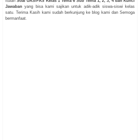
Itulah
Soal UAS/PAS Kelas 1 Tema 6 Sub Tema 1, 2, 3, 4 dan Kunci
Jawaban
yang bisa kami sajikan untuk adik-adik siswa-siswi kelas
satu. Terima Kasih kami sudah berkunjung ke blog kami dan Semoga
bermanfaat.