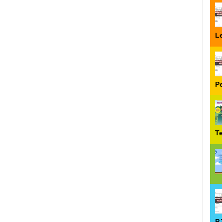
Le
P
T
P