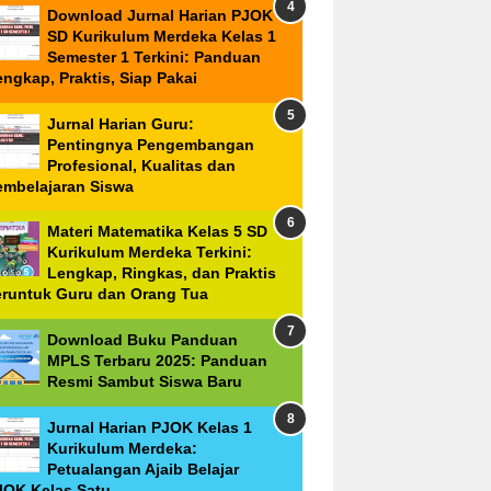
Download Jurnal Harian PJOK
SD Kurikulum Merdeka Kelas 1
Semester 1 Terkini: Panduan
ngkap, Praktis, Siap Pakai
Jurnal Harian Guru:
Pentingnya Pengembangan
Profesional, Kualitas dan
embelajaran Siswa
Materi Matematika Kelas 5 SD
Kurikulum Merdeka Terkini:
Lengkap, Ringkas, dan Praktis
eruntuk Guru dan Orang Tua
Download Buku Panduan
MPLS Terbaru 2025: Panduan
Resmi Sambut Siswa Baru
Jurnal Harian PJOK Kelas 1
Kurikulum Merdeka:
Petualangan Ajaib Belajar
JOK Kelas Satu