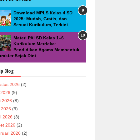
Download MPLS Kelas 4 SD
2025: Mudah, Gratis, dan
Sesuai Kurikulum, Terkini
Materi PAI SD Kelas 1–6
Kurikulum Merdeka:
Pendidikan Agama Membentuk
rakter Sejak Dini
ip Blog
stus 2026
(2)
i 2026
(9)
i 2026
(8)
 2026
(9)
il 2026
(3)
et 2026
(2)
ruari 2026
(2)