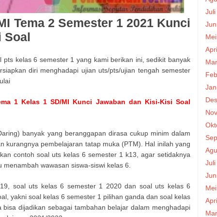
Jul
MI Tema 2 Semester 1 2021 Kunci
Jun
i Soal
Mei
Apr
pts kelas 6 semester 1 yang kami berikan ini, sedikit banyak
Mar
iapkan diri menghadapi ujian uts/pts/ujian tengah semester
Feb
ulai
Jan
Des
Tema 1 Kelas 1 SD/MI Kunci Jawaban dan Kisi-Kisi Soal
Nov
Okt
aring) banyak yang beranggapan dirasa cukup minim dalam
Sep
n kurangnya pembelajaran tatap muka (PTM). Hal inilah yang
Agu
 contoh soal uts kelas 6 semester 1 k13, agar setidaknya
Jul
u menambah wawasan siswa-siswi kelas 6.
Jun
19, soal uts kelas 6 semester 1 2020 dan soal uts kelas 6
Mei
al, yakni soal kelas 6 semester 1 pilihan ganda dan soal kelas
Apr
ga bisa dijadikan sebagai tambahan belajar dalam menghadapi
Mar