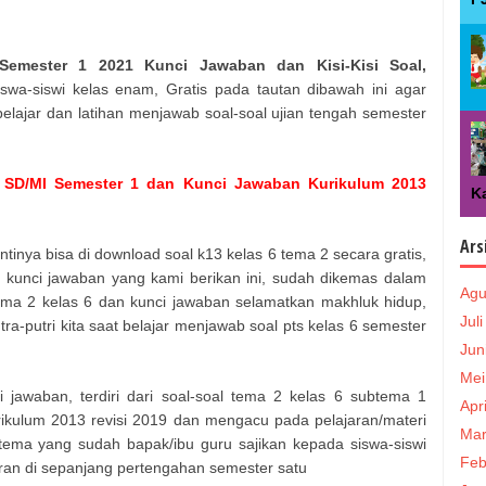
emester 1 2021 Kunci Jawaban dan Kisi-Kisi Soal,
wa-siswi kelas enam, Gratis pada tautan dibawah ini agar
elajar dan latihan menjawab soal-soal ujian tengah semester
 SD/MI Semester 1 dan Kunci Jawaban Kurikulum 2013
Ka
Ars
tinya bisa di download soal k13 kelas 6 tema 2 secara gratis,
 kunci jawaban yang kami berikan ini, sudah dikemas dalam
Agu
 tema 2 kelas 6 dan kunci jawaban selamatkan makhluk hidup,
Jul
a-putri kita saat belajar menjawab soal pts kelas 6 semester
Jun
Mei
 jawaban, terdiri dari soal-soal tema 2 kelas 6 subtema 1
Apr
rikulum 2013 revisi 2019 dan mengacu pada pelajaran/materi
Mar
 tema yang sudah bapak/ibu guru sajikan kepada siswa-siswi
Feb
ran di sepanjang pertengahan semester satu