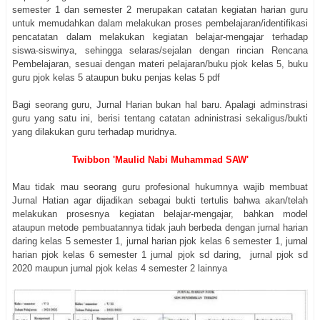
semester 1 dan semester 2 merupakan catatan kegiatan harian guru
untuk memudahkan dalam melakukan proses pembelajaran/identifikasi
pencatatan dalam melakukan kegiatan belajar-mengajar terhadap
siswa-siswinya, sehingga selaras/sejalan dengan rincian Rencana
Pembelajaran, sesuai dengan materi pelajaran/buku pjok kelas 5, buku
guru pjok kelas 5 ataupun buku penjas kelas 5 pdf
Bagi seorang guru, Jurnal Harian bukan hal baru. Apalagi adminstrasi
guru yang satu ini, berisi tentang catatan adninistrasi sekaligus/bukti
yang dilakukan guru terhadap muridnya.
Twibbon 'Maulid Nabi Muhammad SAW'
Mau tidak mau seorang guru profesional hukumnya wajib membuat
Jurnal Hatian agar dijadikan sebagai bukti tertulis bahwa akan/telah
melakukan prosesnya kegiatan belajar-mengajar, bahkan model
ataupun metode pembuatannya tidak jauh berbeda dengan jurnal harian
daring kelas 5 semester 1, jurnal harian pjok kelas 6 semester 1, jurnal
harian pjok kelas 6 semester 1 jurnal pjok sd daring, jurnal pjok sd
2020 maupun jurnal pjok kelas 4 semester 2 lainnya