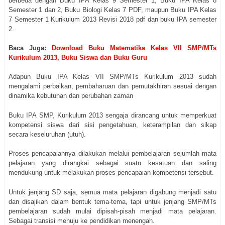
berbeda dengan Buku IPA Kelas 9 Semester 1, Buku IPA Kelas 8
Semester 1 dan 2, Buku Biologi Kelas 7 PDF, maupun Buku IPA Kelas
7 Semester 1 Kurikulum 2013 Revisi 2018 pdf dan buku IPA semester
2.
Baca Juga:
Download Buku Matematika Kelas VII SMP/MTs
Kurikulum 2013, Buku Siswa dan Buku Guru
Adapun Buku IPA Kelas VII SMP/MTs Kurikulum 2013 sudah
mengalami perbaikan, pembaharuan dan pemutakhiran sesuai dengan
dinamika kebutuhan dan perubahan zaman
Buku IPA SMP, Kurikulum 2013 sengaja dirancang untuk memperkuat
kompetensi siswa dari sisi pengetahuan, keterampilan dan sikap
secara keseluruhan (utuh).
Proses pencapaiannya dilakukan melalui pembelajaran sejumlah mata
pelajaran yang dirangkai sebagai suatu kesatuan dan saling
mendukung untuk melakukan proses pencapaian kompetensi tersebut.
Untuk jenjang SD saja, semua mata pelajaran digabung menjadi satu
dan disajikan dalam bentuk tema-tema, tapi untuk jenjang SMP/MTs
pembelajaran sudah mulai dipisah-pisah menjadi mata pelajaran.
Sebagai transisi menuju ke pendidikan menengah.