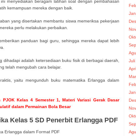
ini menyediakan beragam latihan soal dengan pembahasan
Feb
latih kemampuan mereka dengan baik.
Jan
waban yang disertakan membantu siswa memeriksa pekerjaan
Des
ereka perlu melakukan perbaikan.
Nov
Okt
emberikan panduan bagi guru, sehingga mereka dapat lebih
Sep
wa.
Agu
 dihadapi adalah ketersediaan buku fisik di berbagai daerah,
Jul
g telah mengubah cara belajar.
Apr
Mar
 praktis, yaitu mengunduh buku matematika Erlangga dalam
Feb
Jan
 PJOK Kelas 4 Semester 1, Materi Variasi Gerak Dasar
Des
latif dalam Permainan Bola Besar
Nov
Okt
ka Kelas 5 SD Penerbit Erlangga PDF
Sep
a Erlangga dalam Format PDF
Agu