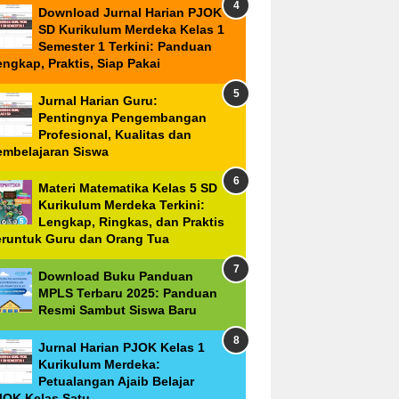
Download Jurnal Harian PJOK
SD Kurikulum Merdeka Kelas 1
Semester 1 Terkini: Panduan
ngkap, Praktis, Siap Pakai
Jurnal Harian Guru:
Pentingnya Pengembangan
Profesional, Kualitas dan
embelajaran Siswa
Materi Matematika Kelas 5 SD
Kurikulum Merdeka Terkini:
Lengkap, Ringkas, dan Praktis
eruntuk Guru dan Orang Tua
Download Buku Panduan
MPLS Terbaru 2025: Panduan
Resmi Sambut Siswa Baru
Jurnal Harian PJOK Kelas 1
Kurikulum Merdeka:
Petualangan Ajaib Belajar
JOK Kelas Satu