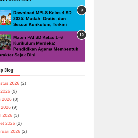
Download MPLS Kelas 4 SD
2025: Mudah, Gratis, dan
Sesuai Kurikulum, Terkini
Materi PAI SD Kelas 1–6
Kurikulum Merdeka:
Pendidikan Agama Membentuk
rakter Sejak Dini
ip Blog
stus 2026
(2)
i 2026
(9)
i 2026
(8)
 2026
(9)
il 2026
(3)
et 2026
(2)
ruari 2026
(2)