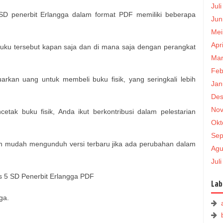
Jul
D penerbit Erlangga dalam format PDF memiliki beberapa
Jun
Mei
Apr
ku tersebut kapan saja dan di mana saja dengan perangkat
Mar
Feb
rkan uang untuk membeli buku fisik, yang seringkali lebih
Jan
Des
Nov
ak buku fisik, Anda ikut berkontribusi dalam pelestarian
Okt
Sep
 mudah mengunduh versi terbaru jika ada perubahan dalam
Agu
Jul
 5 SD Penerbit Erlangga PDF
Lab
ga.