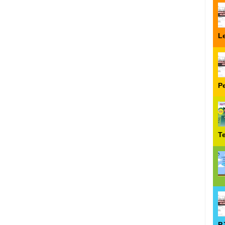
Le
P
T
P