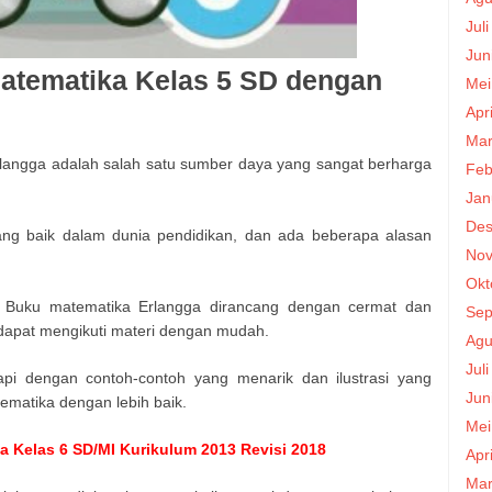
Jul
Jun
atematika Kelas 5 SD dengan
Mei
Apr
Mar
rlangga adalah salah satu sumber daya yang sangat berharga
Feb
Jan
Des
ang baik dalam dunia pendidikan, dan ada beberapa alasan
Nov
Okt
: Buku matematika Erlangga dirancang dengan cermat dan
Sep
 dapat mengikuti materi dengan mudah.
Agu
Jul
api dengan contoh-contoh yang menarik dan ilustrasi yang
Jun
atika dengan lebih baik.
Mei
 Kelas 6 SD/MI Kurikulum 2013 Revisi 2018
Apr
Mar