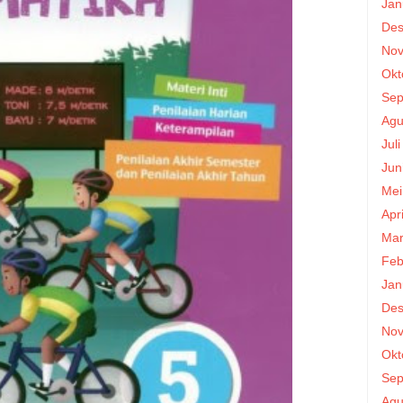
Jan
Des
Nov
Okt
Sep
Agu
Jul
Jun
Mei
Apr
Mar
Feb
Jan
Des
Nov
Okt
Sep
Agu