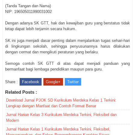
(Tanda Tangan dan Nama)
NIP: 196505011990031002
Dengan adanya SK GTT, hak dan kewajiban guru yang berstatus tidak
tetap dapat lebih terjamin secara hukum.
SK ini juga menjadi dasar penting dalam menjalankan tugas sehari-hari
di lingkungan sekolah, sehingga penyusunannya harus dilakukan
dengan cermat dan mengikuti peraturan yang berlaku.
Semoga contoh SK GTT di atas dapat menjadi panduan yang
bermanfaat bagi lembaga pendidikan maupun para guru.
Share :
Facebook
Google+
Twitter
Related Posts :
Download Jurnal PJOK SD Kurikulum Merdeka Kelas 1 Terkini:
Lengkap dengan Manfaat dan Contoh Format Benar
Jurnal Harian Kelas 3 Kurikulum Merdeka Terkini, Fleksibel dan
Modern
Jurnal Harian Kelas 1 Kurikulum Merdeka Terkini, Fleksibel,
Menyenangkan, dan Fokus Pengembangan Karakter Siswa