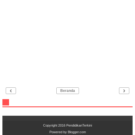
‹
›
Beranda
Copyright 2016
PendidikanTerkini
Powered by
Blogger.com