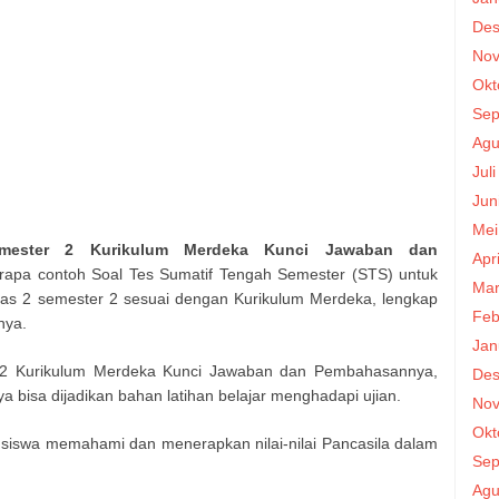
Des
Nov
Okt
Sep
Agu
Jul
Jun
Mei
mester 2 Kurikulum Merdeka Kunci Jawaban dan
Apr
erapa contoh Soal Tes Sumatif Tengah Semester (STS) untuk
Mar
elas 2 semester 2 sesuai dengan Kurikulum Merdeka, lengkap
Feb
nya.
Jan
 2 Kurikulum Merdeka Kunci Jawaban dan Pembahasannya,
Des
nya bisa dijadikan bahan latihan belajar menghadapi ujian.
Nov
Okt
 siswa memahami dan menerapkan nilai-nilai Pancasila dalam
Sep
Agu