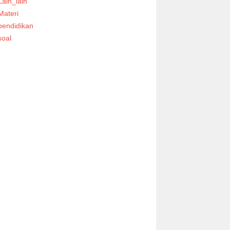
Lain_lain
Materi
pendidikan
soal