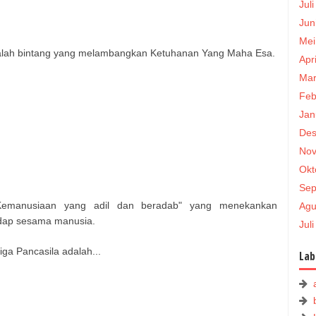
Jul
Jun
Mei
lah bintang yang melambangkan Ketuhanan Yang Maha Esa.​
Apr
Mar
Feb
Jan
Des
Nov
Okt
Sep
Kemanusiaan yang adil dan beradab" yang menekankan
Agu
adap sesama manusia.​
Jul
tiga Pancasila adalah...
Lab