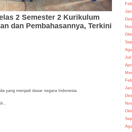
Feb
Jan
elas 2 Semester 2 Kurikulum
Des
an dan Pembahasannya, Terkini
Nov
Okt
Sep
Agu
Jul
Apr
Mar
Feb
Jan
sila yang menjadi dasar negara Indonesia.​
Des
Nov
h...
Okt
Sep
Agu