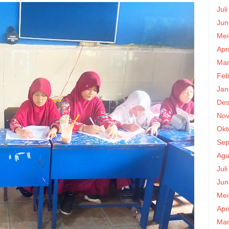
Jul
Jun
Mei
Apr
Mar
Feb
Jan
Des
Nov
Okt
Sep
Agu
Jul
Jun
Mei
Apr
Mar