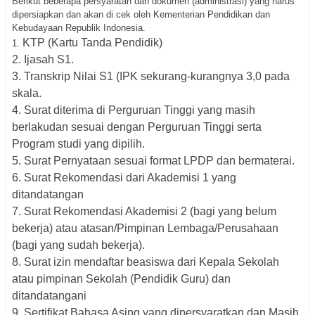
Berikut beberapa persyaratan dan dokumen (administrasi) yang harus
dipersiapkan dan akan di cek oleh Kementerian Pendidikan dan
Kebudayaan Republik Indonesia.
KTP (Kartu Tanda Pendidik)
1.
2. Ijasah S1.
3. Transkrip Nilai S1 (IPK sekurang-kurangnya 3,0 pada
skala.
4. Surat diterima di Perguruan Tinggi yang masih
berlakudan sesuai dengan Perguruan Tinggi
serta
Program studi yang dipilih.
5. Surat Pernyataan sesuai format LPDP dan bermaterai.
6. Surat Rekomendasi dari Akademisi 1 yang
ditandatangan
7. Surat Rekomendasi Akademisi 2 (bagi
yang belum
bekerja) atau a
tasan/Pimpinan Lembaga/Perusahaan
(bagi yang sudah bekerja).
8. Surat izin mendaftar beasiswa dari
Kepala Sekolah
atau pimpinan Sekolah (Pendidik Guru) dan
ditandatangani
9. Sertifikat Bahasa Asing yang
dipersyaratkan dan Masih