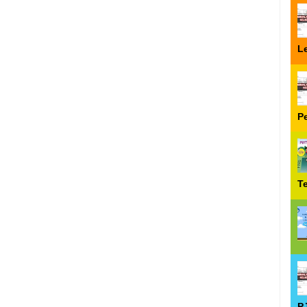
Le
P
T
P