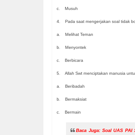
c. Musuh
4. Pada saat mengerjakan soal tidak b
a. Melihat Teman
b. Menyontek
c. Berbicara
5. Allah Swt menciptakan manusia un
a. Beribadah
b. Bermaksiat
c. Bermain
Baca Juga:
Soal UAS PAI 