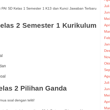
Jul
S PAI SD Kelas 1 Semester 1 K13 dan Kunci Jawaban Terbaru
Jun
Mei
elas 2 Semester 1 Kurikulum
Apr
Mar
Feb
Jan
Des
al
Nov
Okt
 dan
Sep
Agu
oal
Jul
las 2 Pilihan Ganda
Jun
Mei
mua soal dengan teliti!
Apr
Mar