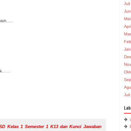
Jul
Jun
Mei
oleh…..
Apr
Mar
Feb
Jan
Des
Nov
tuk……
Okt
Sep
Agu
Jul
Lab
SD Kelas 1 Semester 1 K13 dan Kunci Jawaban