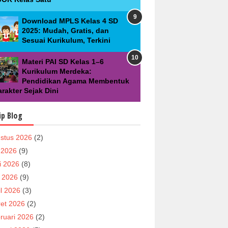
Download MPLS Kelas 4 SD
2025: Mudah, Gratis, dan
Sesuai Kurikulum, Terkini
Materi PAI SD Kelas 1–6
Kurikulum Merdeka:
Pendidikan Agama Membentuk
rakter Sejak Dini
ip Blog
stus 2026
(2)
i 2026
(9)
i 2026
(8)
 2026
(9)
il 2026
(3)
et 2026
(2)
ruari 2026
(2)