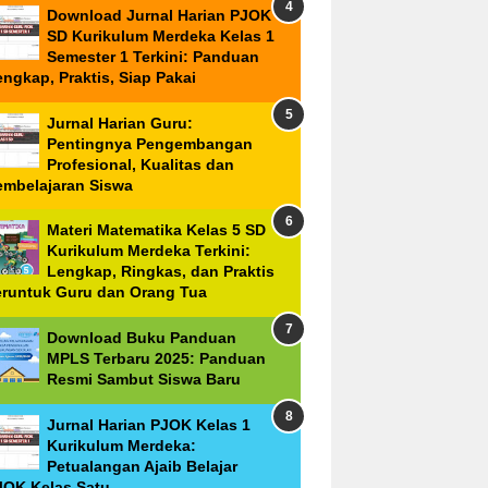
Download Jurnal Harian PJOK
SD Kurikulum Merdeka Kelas 1
Semester 1 Terkini: Panduan
ngkap, Praktis, Siap Pakai
Jurnal Harian Guru:
Pentingnya Pengembangan
Profesional, Kualitas dan
embelajaran Siswa
Materi Matematika Kelas 5 SD
Kurikulum Merdeka Terkini:
Lengkap, Ringkas, dan Praktis
eruntuk Guru dan Orang Tua
Download Buku Panduan
MPLS Terbaru 2025: Panduan
Resmi Sambut Siswa Baru
Jurnal Harian PJOK Kelas 1
Kurikulum Merdeka:
Petualangan Ajaib Belajar
JOK Kelas Satu