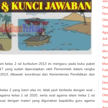
Jan
Des
Nov
Okt
Sep
Agu
Jul
Jun
Mei
Apr
Mar
am kelas 2 sd kurikulum 2013 ini mengacu pada buku paket
017 yang sudah dipersiapkan oleh Pemerintah dalam rangka
Feb
2013, dibawah koordinasi dari Kementerian Pendidikan dan
Jan
Des
Nov
kelas 2 yang kami ulas ini, tidak jauh berbeda dengan soal -
Okt
agama kelas 1 sd 2020, serta soal agama islam kelas 1 sd
suai dengan materi yang digunakan bapak/ibu guru agama
Sep
Agu