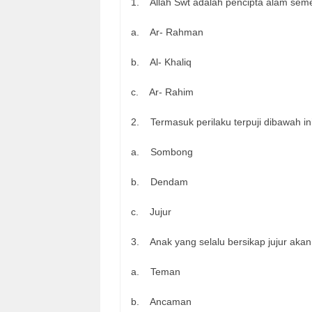
1. Allah Swt adalah pencipta alam semes
a. Ar- Rahman
b. Al- Khaliq
c. Ar- Rahim
2. Termasuk perilaku terpuji dibawah i
a. Sombong
b. Dendam
c. Jujur
3. Anak yang selalu bersikap jujur aka
a. Teman
b. Ancaman