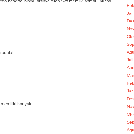
ta beserta isinya, artinya Allah Swt memilki asmaul husna
Feb
Jan
Des
Nov
Okt
Sep
Agu
ni adalah…
Jul
Apr
Mar
Feb
Jan
Des
n memiliki banyak….
Nov
Okt
Sep
Agu