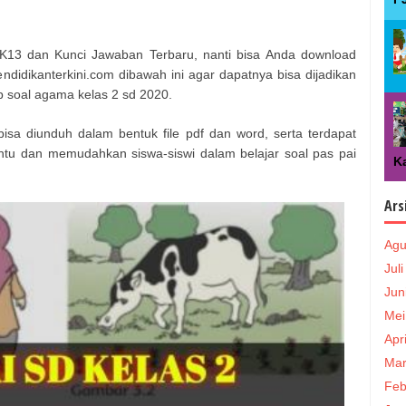
K13 dan Kunci Jawaban Terbaru, nanti bisa Anda download
didikanterkini.com dibawah ini agar dapatnya bisa dijadikan
b soal agama kelas 2 sd 2020.
bisa diunduh dalam bentuk file pdf dan word, serta terdapat
tu dan memudahkan siswa-siswi dalam belajar soal pas pai
Ka
Ars
Agu
Jul
Jun
Mei
Apr
Mar
Feb