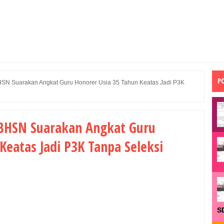
P
SN Suarakan Angkat Guru Honorer Usia 35 Tahun Keatas Jadi P3K
GBHSN Suarakan Angkat Guru
Keatas Jadi P3K Tanpa Seleksi
S