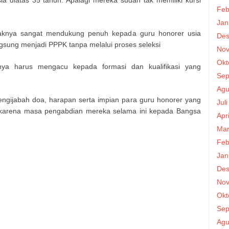
Feb
Jan
haknya sangat mendukung penuh kepada guru honorer usia
Des
ngsung menjadi PPPK tanpa melalui proses seleksi
Nov
Okt
nya harus mengacu kepada formasi dan kualifikasi yang
Sep
Agu
ijabah doa, harapan serta impian para guru honorer yang
Jul
) karena masa pengabdian mereka selama ini kepada Bangsa
Apr
Mar
Feb
Jan
Des
Nov
Okt
Sep
Agu