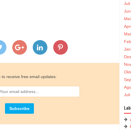
Jul
Jun
Mei
Apr
Mar
Feb
Jan
Des
Nov
Okt
 to receive free email updates:
Sep
Agu
Jul
Lab