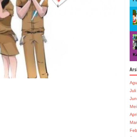
Ka
Ars
Agu
Jul
Jun
Mei
Apr
Mar
Feb