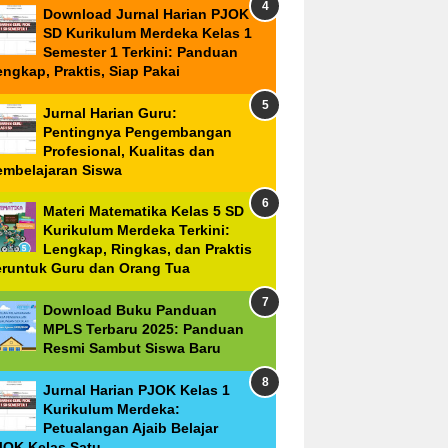
Download Jurnal Harian PJOK
SD Kurikulum Merdeka Kelas 1
Semester 1 Terkini: Panduan
ngkap, Praktis, Siap Pakai
Jurnal Harian Guru:
Pentingnya Pengembangan
Profesional, Kualitas dan
embelajaran Siswa
Materi Matematika Kelas 5 SD
Kurikulum Merdeka Terkini:
Lengkap, Ringkas, dan Praktis
eruntuk Guru dan Orang Tua
Download Buku Panduan
MPLS Terbaru 2025: Panduan
Resmi Sambut Siswa Baru
Jurnal Harian PJOK Kelas 1
Kurikulum Merdeka:
Petualangan Ajaib Belajar
JOK Kelas Satu