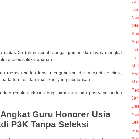
Jan
Des
Nov
Okt
Sep
Agu
Jul
 diatas 35 tahun sudah sangat pantas dan layak diangkat
Jun
lui proses seleksi apapun
Mei
gan mereka sudah lama mengabdikan diri menjadi pendidik,
Apr
ada formasi dan kualifikasi yang dibutuhkan
Mar
Feb
arkan regulasi khusus bagi para guru non pns yang sudah
Jan
Des
Angkat Guru Honorer Usia
Nov
di P3K Tanpa Seleksi
Okt
Sep
Agu