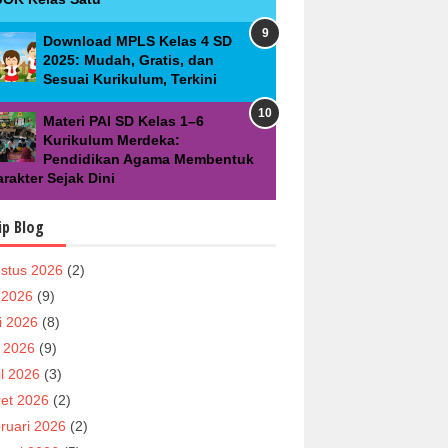
Download MPLS Kelas 4 SD
2025: Mudah, Gratis, dan
Sesuai Kurikulum, Terkini
Materi PAI SD Kelas 1–6
Kurikulum Merdeka:
Pendidikan Agama Membentuk
rakter Sejak Dini
ip Blog
stus 2026
(2)
i 2026
(9)
i 2026
(8)
 2026
(9)
il 2026
(3)
et 2026
(2)
ruari 2026
(2)