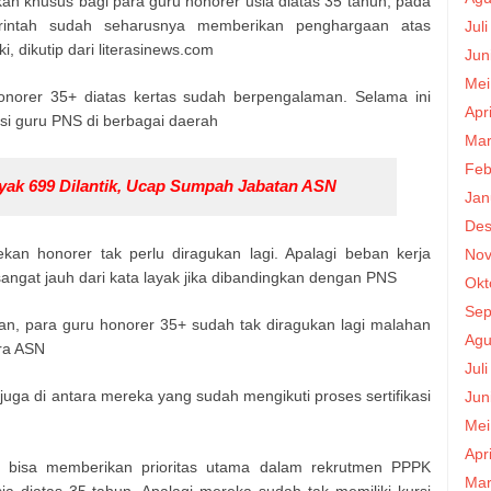
an khusus bagi para guru honorer usia diatas 35 tahun, pada
intah sudah seharusnya memberikan penghargaan atas
Jul
, dikutip dari literasinews.com
Jun
Mei
honorer 35+ diatas kertas sudah berpengalaman. Selama ini
Apr
si guru PNS di berbagai daerah
Mar
Feb
yak 699 Dilantik, Ucap Sumpah Jabatan ASN
Jan
Des
ekan honorer tak perlu diragukan lagi. Apalagi beban kerja
Nov
gat jauh dari kata layak jika dibandingkan dengan PNS
Okt
Sep
, para guru honorer 35+ sudah tak diragukan lagi malahan
Agu
ra ASN
Jul
ga di antara mereka yang sudah mengikuti proses sertifikasi
Jun
Mei
Apr
ah bisa memberikan prioritas utama dalam rekrutmen PPPK
Mar
a diatas 35 tahun. Apalagi mereka sudah tak memiliki kursi