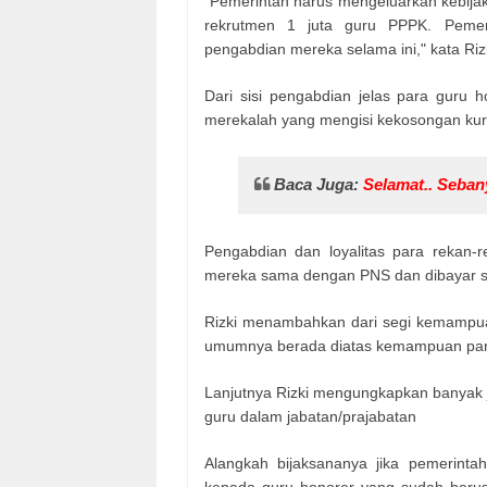
"Pemerintah harus mengeluarkan kebijak
rekrutmen 1 juta guru PPPK. Pemer
pengabdian mereka selama ini," kata Rizki
Dari sisi pengabdian jelas para guru 
merekalah yang mengisi kekosongan kur
Baca Juga:
Selamat.. Seban
Pengabdian dan loyalitas para rekan-r
mereka sama dengan PNS dan dibayar san
Rizki menambahkan dari segi kemampuan
umumnya berada diatas kemampuan pa
Lanjutnya Rizki mengungkapkan banyak ju
guru dalam jabatan/prajabatan
Alangkah bijaksananya jika pemerint
kepada guru honorer yang sudah berusi