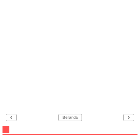
‹
›
Beranda