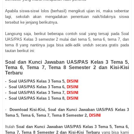
Apabila siswa-siswi lolos (berhasil) mengikuti ujian ini, maka sebentar
lagi, sekolah akan mengadakan penentuan naik/tidaknya siswa
tersebut ke jenjang berikutnya.
Langsung saja, berikut beberapa contoh soal yang tersaji pada Soal
UAS/PAS Kelas 3 semester 2
mulai dari tema 5, tema 6, tema 7, dan
tema 8 yang nantinya juga bisa adik-adik unduh secara gratis pada
tautan berikut ini:
Soal dan Kunci Jawaban UAS/PAS Kelas 3 Tema 5,
Tema 6, Tema 7, Tema 8 Semester 2 dan Kisi-Kisi
Terbaru
- Soal UAS/PAS Kelas 3 Tema 5,
DISINI
- Soal UAS/PAS Kelas 3 Tema 6,
DISINI
- Soal UAS/PAS Kelas 3 Tema 7,
DISINI
- Soal UAS/PAS Kelas 1 Tema 8,
DISINI
-
Download Kisi-Kisi, Soal dan Kunci Jawaban UAS/PAS Kelas 3
Tema 5, Tema 6, Tema 7, Tema 8 Semester 2,
DISINI
Itulah
Soal dan Kunci Jawaban UAS/PAS Kelas 3 Tema 5, Tema 6,
Tema 7, Tema 8 Semester 2 dan Kisi-Kisi Terbaru
yang bisa kami