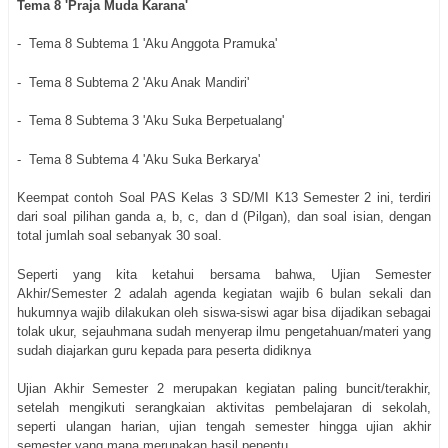
Tema 8 'Praja Muda Karana'
- Tema 8 Subtema 1 'Aku Anggota Pramuka'
- Tema 8 Subtema 2 'Aku Anak Mandiri'
- Tema 8 Subtema 3 'Aku Suka Berpetualang'
- Tema 8 Subtema 4 'Aku Suka Berkarya'
Keempat contoh Soal PAS Kelas 3 SD/MI K13 Semester 2 ini, terdiri
dari soal pilihan ganda a, b, c, dan d (Pilgan), dan soal isian, dengan
total jumlah soal sebanyak 30 soal.
Seperti yang kita ketahui bersama bahwa, Ujian Semester
Akhir/Semester 2 adalah agenda kegiatan wajib 6 bulan sekali dan
hukumnya wajib dilakukan oleh siswa-siswi agar bisa dijadikan sebagai
tolak ukur, sejauhmana sudah menyerap ilmu pengetahuan/materi yang
sudah diajarkan guru kepada para peserta didiknya
Ujian Akhir Semester 2 merupakan kegiatan paling buncit/terakhir,
setelah mengikuti serangkaian aktivitas pembelajaran di sekolah,
seperti ulangan harian, ujian tengah semester hingga ujian akhir
semester yang mana merupakan hasil penentu