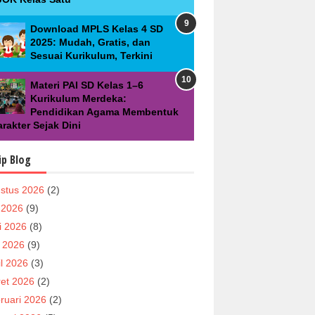
Download MPLS Kelas 4 SD
2025: Mudah, Gratis, dan
Sesuai Kurikulum, Terkini
Materi PAI SD Kelas 1–6
Kurikulum Merdeka:
Pendidikan Agama Membentuk
rakter Sejak Dini
ip Blog
stus 2026
(2)
i 2026
(9)
i 2026
(8)
 2026
(9)
il 2026
(3)
et 2026
(2)
ruari 2026
(2)