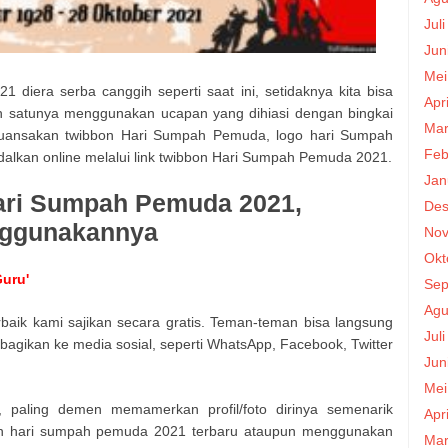
Jul
Jun
Mei
diera serba canggih seperti saat ini, setidaknya kita bisa
Apr
 satunya menggunakan ucapan yang dihiasi dengan bingkai
Mar
uansakan twibbon Hari Sumpah Pemuda, logo hari Sumpah
Feb
kan online melalui link twibbon Hari Sumpah Pemuda 2021.
Jan
ari Sumpah Pemuda 2021,
Des
nggunakannya
Nov
Okt
uru'
Sep
Agu
ik kami sajikan secara gratis. Teman-teman bisa langsung
Jul
ibagikan ke media sosial, seperti WhatsApp, Facebook, Twitter
Jun
Mei
paling demen memamerkan profil/foto dirinya semenarik
Apr
n hari sumpah pemuda 2021 terbaru ataupun menggunakan
Mar