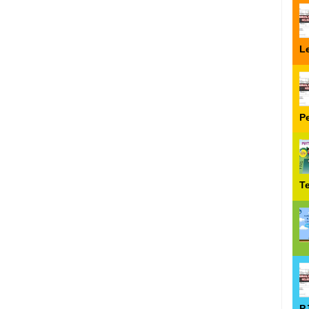
Le
P
T
P