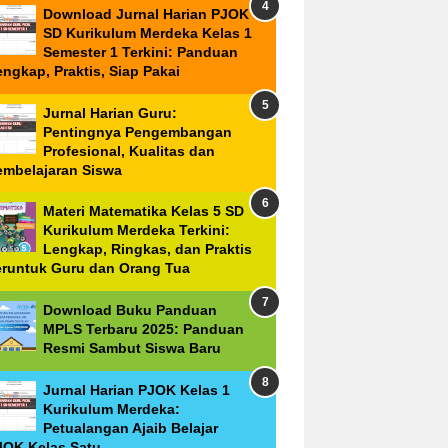
Download Jurnal Harian PJOK
SD Kurikulum Merdeka Kelas 1
Semester 1 Terkini: Panduan
ngkap, Praktis, Siap Pakai
Jurnal Harian Guru:
Pentingnya Pengembangan
Profesional, Kualitas dan
embelajaran Siswa
Materi Matematika Kelas 5 SD
Kurikulum Merdeka Terkini:
Lengkap, Ringkas, dan Praktis
eruntuk Guru dan Orang Tua
Download Buku Panduan
MPLS Terbaru 2025: Panduan
Resmi Sambut Siswa Baru
Jurnal Harian PJOK Kelas 1
Kurikulum Merdeka:
Petualangan Ajaib Belajar
JOK Kelas Satu