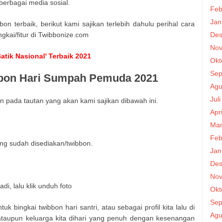
berbagai media sosial.
Feb
Jan
terbaik, berikut kami sajikan terlebih dahulu perihal cara
Des
kai/fitur di Twibbonize.com
Nov
tik Nasional' Terbaik 2021
Okt
Sep
bon Hari Sumpah Pemuda 2021
Agu
Jul
 pada tautan yang akan kami sajikan dibawah ini.
Apr
Mar
Feb
ng sudah disediakan/twibbon.
Jan
Des
Nov
di, lalu klik unduh foto
Okt
Sep
 bingkai twibbon hari santri, atau sebagai profil kita lalu di
Agu
ataupun keluarga kita dihari yang penuh dengan kesenangan