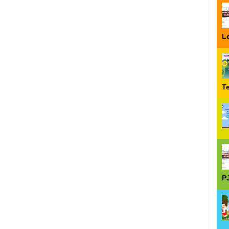
Le
T
P