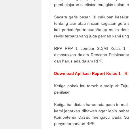
pembelajaran seefisien mungkin dalam 
Secara garis besar, isi cakupan kesel
tentang alur atau rincian kegiatan gur
kali periode/pertemuan/tatap muka de
revisi terbaru yang juga pernah kami un
RPP RPP 1 Lembar SD/MI Kelas 1 Te
dimasukkan dalam Rencana Pelaksanaan
dan harus ada dalam RPP.
Download Aplikasi Raport Kelas 1 – 6
Ketiga pokok inti tersebut meliputi: T
penilaian
Ketiga hal diatas harus ada pada form
kami jabarkan dibawah agar lebih pah
Kompetensi Dasar, mengacu pada Su
penyederhanaan RPP.