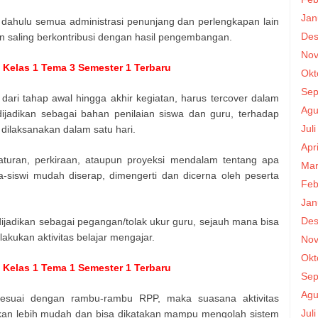
Jan
 dahulu semua administrasi penunjang dan perlengkapan lain
Des
 saling berkontribusi dengan hasil pengembangan.
Nov
Kelas 1 Tema 3 Semester 1 Terbaru
Okt
Sep
 dari tahap awal hingga akhir kegiatan, harus tercover dalam
Agu
dijadikan sebagai bahan penilaian siswa dan guru, terhadap
Jul
 dilaksanakan dalam satu hari.
Apr
aturan, perkiraan, ataupun proyeksi mendalam tentang apa
Mar
-siswi mudah diserap, dimengerti dan dicerna oleh peserta
Feb
Jan
Des
dijadikan sebagai pegangan/tolak ukur guru, sejauh mana bisa
akukan aktivitas belajar mengajar.
Nov
Okt
Kelas 1 Tema 1 Semester 1 Terbaru
Sep
Agu
sesuai dengan rambu-rambu RPP, maka suasana aktivitas
Jul
akan lebih mudah dan bisa dikatakan mampu mengolah sistem