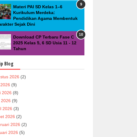
Materi PAI SD Kelas 1–6
Kurikulum Merdeka:
Pendidikan Agama Membentuk
rakter Sejak Dini
Download CP Terbaru Fase C
2025 Kelas 5, 6 SD Usia 11 - 12
Tahun
ip Blog
stus 2026
(2)
i 2026
(9)
i 2026
(8)
 2026
(9)
il 2026
(3)
et 2026
(2)
ruari 2026
(2)
uari 2026
(5)