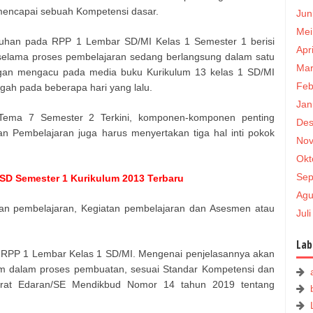
mencapai sebuah Kompetensi dasar.
Jun
Mei
uruhan pada RPP 1 Lembar SD/MI Kelas 1 Semester 1 berisi
Apr
u selama proses pembelajaran sedang berlangsung dalam satu
Mar
ngan mengacu pada media buku Kurikulum 13 kelas 1 SD/MI
Feb
ggah pada beberapa hari yang lalu.
Jan
ma 7 Semester 2 Terkini, komponen-komponen penting
Des
 Pembelajaran juga harus menyertakan tiga hal inti pokok
Nov
Okt
Sep
 SD Semester 1 Kurikulum 2013 Terbaru
Agu
ujuan pembelajaran, Kegiatan pembelajaran dan Asesmen atau
Jul
Lab
at RPP 1 Lembar Kelas 1 SD/MI. Mengenai penjelasannya akan
am dalam proses pembuatan, sesuai Standar Kompetensi dan
rat Edaran/SE Mendikbud Nomor 14 tahun 2019 tentang