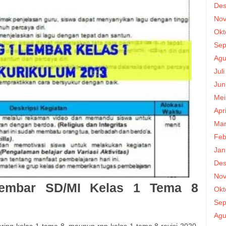
Des
Nov
Okt
Sep
Agu
Jul
Jun
Mei
Apr
Mar
Feb
Jan
Des
Nov
embar SD/MI Kelas 1 Tema 8
Okt
Sep
Agu
aring kelas 1 tema 8, maupun rpp kelas 1 tema 8 revisi 2020,