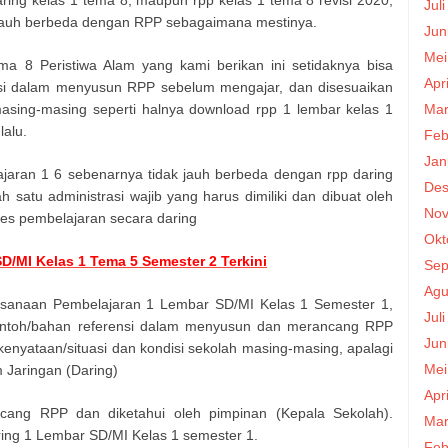
Jul
k jauh berbeda dengan RPP sebagaimana mestinya.
Jun
Mei
a 8 Peristiwa Alam yang kami berikan ini setidaknya bisa
Apr
nsi dalam menyusun RPP sebelum mengajar, dan disesuaikan
masing-masing seperti halnya download rpp 1 lembar kelas 1
Mar
lalu.
Feb
Jan
aran 1 6 sebenarnya tidak jauh berbeda dengan rpp daring
Des
satu administrasi wajib yang harus dimiliki dan dibuat oleh
Nov
es pembelajaran secara daring
Okt
/MI Kelas 1 Tema 5 Semester 2 Terkini
Sep
Agu
ksanaan Pembelajaran 1 Lembar SD/MI Kelas 1 Semester 1,
Jul
contoh/bahan referensi dalam menyusun dan merancang RPP
Jun
enyataan/situasi dan kondisi sekolah masing-masing, apalagi
Mei
 Jaringan (Daring)
Apr
cang RPP dan diketahui oleh pimpinan (Kepala Sekolah).
Mar
ng 1 Lembar SD/MI Kelas 1 semester 1.
Feb