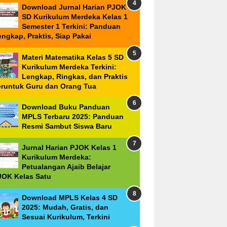
Download Jurnal Harian PJOK
SD Kurikulum Merdeka Kelas 1
Semester 1 Terkini: Panduan
ngkap, Praktis, Siap Pakai
Materi Matematika Kelas 5 SD
Kurikulum Merdeka Terkini:
Lengkap, Ringkas, dan Praktis
eruntuk Guru dan Orang Tua
Download Buku Panduan
MPLS Terbaru 2025: Panduan
Resmi Sambut Siswa Baru
Jurnal Harian PJOK Kelas 1
Kurikulum Merdeka:
Petualangan Ajaib Belajar
JOK Kelas Satu
Download MPLS Kelas 4 SD
2025: Mudah, Gratis, dan
Sesuai Kurikulum, Terkini