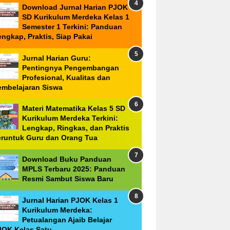
Download Jurnal Harian PJOK
SD Kurikulum Merdeka Kelas 1
Semester 1 Terkini: Panduan
ngkap, Praktis, Siap Pakai
Jurnal Harian Guru:
Pentingnya Pengembangan
Profesional, Kualitas dan
embelajaran Siswa
Materi Matematika Kelas 5 SD
Kurikulum Merdeka Terkini:
Lengkap, Ringkas, dan Praktis
eruntuk Guru dan Orang Tua
Download Buku Panduan
MPLS Terbaru 2025: Panduan
Resmi Sambut Siswa Baru
Jurnal Harian PJOK Kelas 1
Kurikulum Merdeka:
Petualangan Ajaib Belajar
JOK Kelas Satu