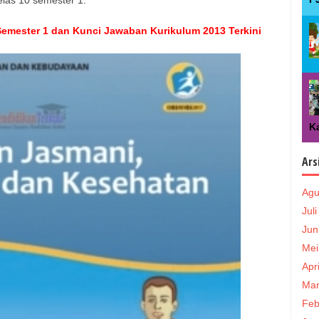
emester 1 dan Kunci Jawaban Kurikulum 2013 Terkini
Ka
Ars
Agu
Jul
Jun
Mei
Apr
Mar
Feb