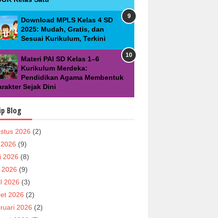
Download MPLS Kelas 4 SD
2025: Mudah, Gratis, dan
Sesuai Kurikulum, Terkini
Materi PAI SD Kelas 1–6
Kurikulum Merdeka:
Pendidikan Agama Membentuk
rakter Sejak Dini
ip Blog
stus 2026
(2)
i 2026
(9)
i 2026
(8)
 2026
(9)
il 2026
(3)
et 2026
(2)
ruari 2026
(2)