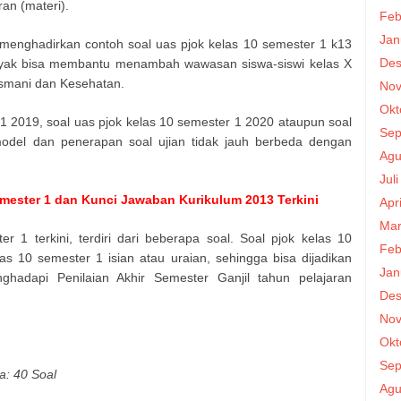
an (materi).
Feb
Jan
menghadirkan contoh soal uas pjok kelas 10 semester 1 k13
Des
banyak bisa membantu menambah wawasan siswa-siswi kelas X
asmani dan Kesehatan.
Nov
Okt
1 2019, soal uas pjok kelas 10 semester 1 2020 ataupun soal
Sep
odel dan penerapan soal ujian tidak jauh berbeda dengan
Agu
.
Jul
mester 1 dan Kunci Jawaban Kurikulum 2013 Terkini
Apr
Mar
 1 terkini, terdiri dari beberapa soal. Soal pjok kelas 10
Feb
as 10 semester 1 isian atau uraian, sehingga bisa dijadikan
Jan
hadapi Penilaian Akhir Semester Ganjil tahun pelajaran
Des
Nov
Okt
Sep
a: 40 Soal
Agu