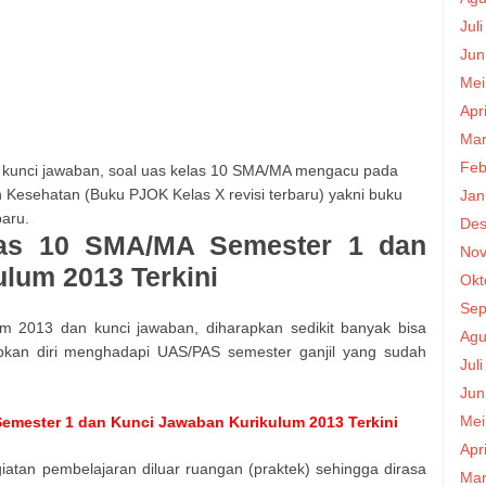
Jul
Jun
Mei
Apr
Mar
Feb
 kunci jawaban, soal uas kelas 10 SMA/MA mengacu pada
 Kesehatan (Buku PJOK Kelas X revisi terbaru) yakni buku
Jan
baru.
Des
as 10 SMA/MA Semester 1 dan
Nov
lum 2013 Terkini
Okt
Sep
um 2013 dan kunci jawaban, diharapkan sedikit banyak bisa
Agu
kan diri menghadapi UAS/PAS semester ganjil yang sudah
Jul
Jun
Mei
emester 1 dan Kunci Jawaban Kurikulum 2013 Terkini
Apr
giatan pembelajaran diluar ruangan (praktek) sehingga dirasa
Mar