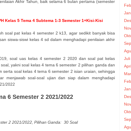
enilaian Akhir Tahun, baik selama 6 bulan pertama (semester
Feb
Jan
H Kelas 5 Tema 4 Subtema 1-3 Semester 1+Kisi-Kisi
Des
Nov
 soal pat kelas 4 semester 2 k13, agar sedikit banyak bisa
Okt
iswa-siswi kelas 4 sd dalam menghadapi penilaian akhir
Sep
Agu
019, soal uas kelas 4 semester 2 2020 dan soal pat kelas
Jul
 soal, yakni soal kelas 4 tema 6 semester 2 pilihan ganda dan
Apr
n serta soal kelas 4 tema 6 semester 2 isian uraian, sehingga
Mar
ajar menjawab soal-soal ujian dan siap dalam menghadapi
Feb
021/2022
Jan
ma 6 Semester 2 2021/2022
Des
Nov
Okt
Sep
ter 2 2021/2022, Pilihan Ganda: 30 Soal
Agu