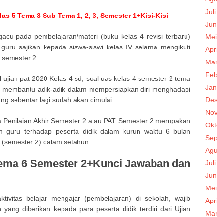
Jul
s 5 Tema 3 Sub Tema 1, 2, 3, Semester 1+Kisi-Kisi
Jun
acu pada pembelajaran/materi (buku kelas 4 revisi terbaru)
Mei
uru sajikan kepada siswa-siswi kelas IV selama mengikuti
Apr
 semester 2
Mar
Feb
ujian pat 2020 Kelas 4 sd, soal uas kelas 4 semester 2 tema
Jan
isa membantu adik-adik dalam mempersiapkan diri menghadapi
ng sebentar lagi sudah akan dimulai
Des
Nov
a Penilaian Akhir Semester 2 atau PAT Semester 2 merupakan
Okt
an guru terhadap peserta didik dalam kurun waktu 6 bulan
Sep
 (semester 2) dalam setahun .
Agu
ema 6 Semester 2+Kunci Jawaban dan
Jul
Jun
Mei
f aktivitas belajar mengajar (pembelajaran) di sekolah, wajib
Apr
yang diberikan kepada para peserta didik terdiri dari Ujian
Mar