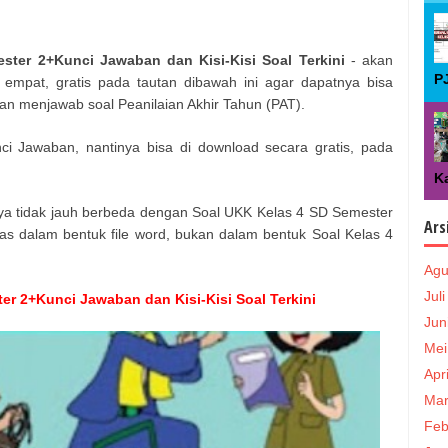
ster 2+Kunci Jawaban dan Kisi-Kisi Soal Terkini
- akan
P
 empat, gratis pada tautan dibawah ini agar dapatnya bisa
han menjawab soal Peanilaian Akhir Tahun (PAT).
i Jawaban, nantinya bisa di download secara gratis, pada
Ka
nya tidak jauh berbeda dengan Soal UKK Kelas 4 SD Semester
Ars
s dalam bentuk file word, bukan dalam bentuk Soal Kelas 4
Agu
Jul
er 2+Kunci Jawaban dan Kisi-Kisi Soal Terkini
Jun
Mei
Apr
Mar
Feb