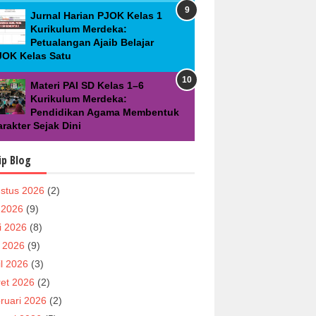
Jurnal Harian PJOK Kelas 1
Kurikulum Merdeka:
Petualangan Ajaib Belajar
JOK Kelas Satu
Materi PAI SD Kelas 1–6
Kurikulum Merdeka:
Pendidikan Agama Membentuk
rakter Sejak Dini
ip Blog
stus 2026
(2)
i 2026
(9)
i 2026
(8)
 2026
(9)
il 2026
(3)
et 2026
(2)
ruari 2026
(2)