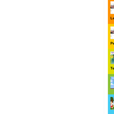
Le
P
T