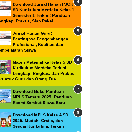
Download Jurnal Harian PJOK
SD Kurikulum Merdeka Kelas 1
Semester 1 Terkini: Panduan
ngkap, Praktis, Siap Pakai
Jurnal Harian Guru:
Pentingnya Pengembangan
Profesional, Kualitas dan
embelajaran Siswa
Materi Matematika Kelas 5 SD
Kurikulum Merdeka Terkini:
Lengkap, Ringkas, dan Praktis
eruntuk Guru dan Orang Tua
Download Buku Panduan
MPLS Terbaru 2025: Panduan
Resmi Sambut Siswa Baru
Download MPLS Kelas 4 SD
2025: Mudah, Gratis, dan
Sesuai Kurikulum, Terkini