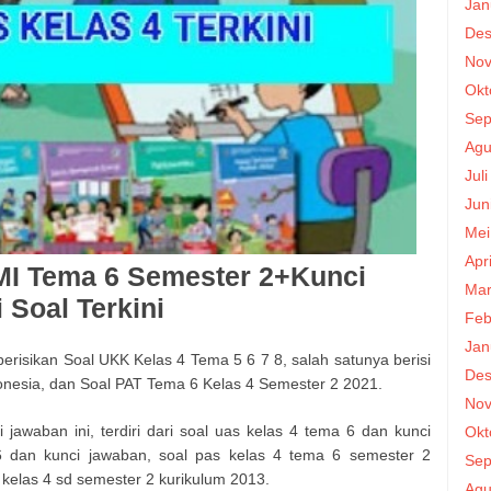
Jan
Des
Nov
Okt
Sep
Agu
Jul
Jun
Mei
Apr
MI Tema 6 Semester 2+Kunci
Mar
 Soal Terkini
Feb
Jan
 berisikan Soal UKK Kelas 4 Tema 5 6 7 8, salah satunya berisi
Des
onesia, dan Soal PAT Tema 6 Kelas 4 Semester 2 2021.
Nov
jawaban ini, terdiri dari soal uas kelas 4 tema 6 dan kunci
Okt
6 dan kunci jawaban, soal pas kelas 4 tema 6 semester 2
Sep
kelas 4 sd semester 2 kurikulum 2013.
Agu