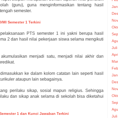
olah (guru), guna menginformasikan tentang hasil
Jan
tengah semester.
Des
Nov
/MI Semester 1 Terkini
Okt
it pelaksanaan PTS semester 1 ini yakni berupa hasil
Sep
ma 2 dan hasil nilai pekerjaan siswa selama mengikuti
Agu
Jul
Apr
 akumulasikan menjadi satu, menjadi nilai akhir dan
Mar
redikat.
Feb
 dimasukkan ke dalam kolom catatan lain seperti hasil
Jan
kurikuler ataupun lain sebagainya.
Des
Nov
tang perilaku sikap, sosial mapun religius. Sehingga
Okt
laku dan sikap anak selama di sekolah bisa diketahui
Sep
Agu
Semester 1 dan Kunci Jawaban Terkini
Jul