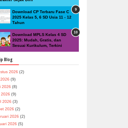
Download CP Terbaru Fase C
2025 Kelas 5, 6 SD Usia 11 - 12
Tahun
Download MPLS Kelas 4 SD
2025: Mudah, Gratis, dan
Sesuai Kurikulum, Terkini
ip Blog
stus 2026
(2)
i 2026
(9)
i 2026
(8)
 2026
(9)
il 2026
(3)
et 2026
(2)
ruari 2026
(2)
uari 2026
(5)