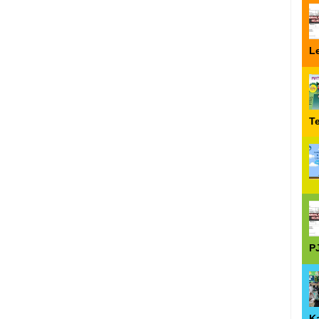
Le
T
P
Ka