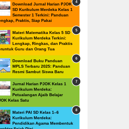
Download Jurnal Harian PJOK
SD Kurikulum Merdeka Kelas 1
Semester 1 Terkini: Panduan
ngkap, Praktis, Siap Pakai
Materi Matematika Kelas 5 SD
Kurikulum Merdeka Terkini:
Lengkap, Ringkas, dan Praktis
eruntuk Guru dan Orang Tua
Download Buku Panduan
MPLS Terbaru 2025: Panduan
Resmi Sambut Siswa Baru
Jurnal Harian PJOK Kelas 1
Kurikulum Merdeka:
Petualangan Ajaib Belajar
JOK Kelas Satu
Materi PAI SD Kelas 1–6
Kurikulum Merdeka:
Pendidikan Agama Membentuk
rakter Sejak Dini