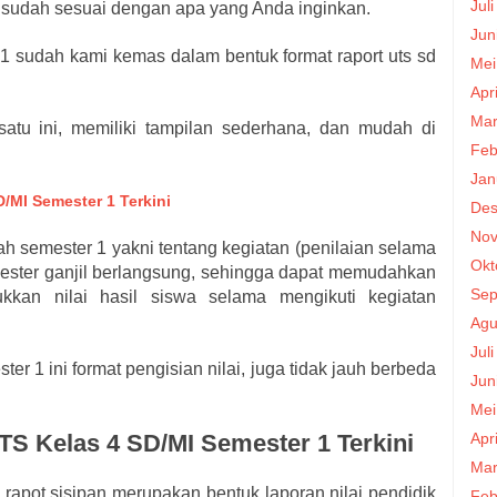
Jul
sa sudah sesuai dengan apa yang Anda inginkan.
Jun
r 1 sudah kami kemas dalam bentuk format raport uts sd
Mei
Apr
Mar
satu ini, memiliki tampilan sederhana, dan mudah di
Feb
Jan
/MI Semester 1 Terkini
Des
Nov
ngah semester 1 yakni tentang kegiatan (penilaian selama
Okt
ster ganjil berlangsung, sehingga dapat memudahkan
Sep
an nilai hasil siswa selama mengikuti kegiatan
Agu
Jul
ster 1 ini format pengisian nilai, juga tidak jauh berbeda
Jun
Mei
Apr
TS Kelas 4 SD/MI Semester 1 Terkini
Mar
 rapot sisipan merupakan bentuk laporan nilai pendidik
Feb