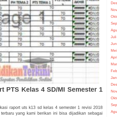
Des
Nov
Okt
Sep
Agu
Jul
Jun
Mei
Apr
Mar
Feb
Jan
Des
rt PTS Kelas 4 SD/MI Semester 1
Nov
Okt
Sep
likasi raport uts k13 sd kelas 4 semester 1 revisi 2018
Agu
 terbaru yang kami berikan ini bisa dijadikan sebagai