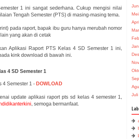
Jun
emester 1 ini sangat sederhana.
Cukup mengisi nilai
Mei
nilaian Tengah Semester (PTS) di masing-masing tema.
Apr
int) pada raport, bapak ibu guru hanya merubah nomor
Mar
lain yang akan di cetak
Feb
Jan
an Aplikasi Raport PTS Kelas 4 SD Semester 1 ini,
Des
 pada kink download di bawah ini.
Nov
Okt
las 4 SD Semester 1
Sep
s 4 Semester 1 -
DOWLOAD
Agu
Jul
nai update aplikasi raport pts sd kelas 4 semester 1,
ndidikanterkini
, semoga bermanfaat.
Lab