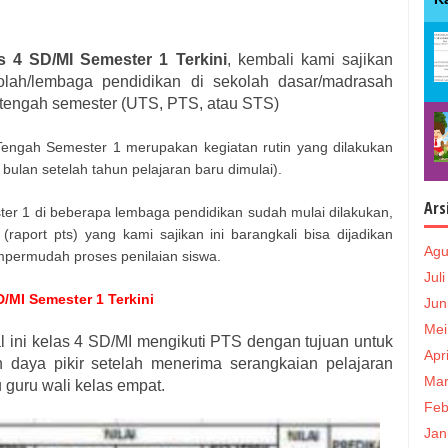
s 4 SD/MI Semester 1 Terkini
, kembali kami sajikan
olah/lembaga pendidikan di sekolah dasar/madrasah
n tengah semester (UTS, PTS, atau STS)
Tengah Semester 1 merupakan kegiatan rutin yang dilakukan
bulan setelah tahun pelajaran baru dimulai).
Ars
ter 1 di beberapa lembaga pendidikan sudah mulai dilakukan,
 (raport pts) yang kami sajikan ini barangkali bisa dijadikan
Agu
permudah proses penilaian siswa.
Jul
/MI Semester 1 Terkini
Jun
Mei
al ini kelas 4 SD/MI mengikuti PTS dengan tujuan untuk
Apr
aya pikir setelah menerima serangkaian pelajaran
Mar
 guru wali kelas empat.
Feb
Jan