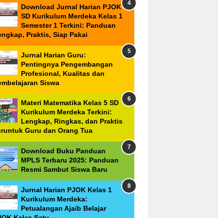
Download Jurnal Harian PJOK
SD Kurikulum Merdeka Kelas 1
Semester 1 Terkini: Panduan
ngkap, Praktis, Siap Pakai
Jurnal Harian Guru:
Pentingnya Pengembangan
Profesional, Kualitas dan
embelajaran Siswa
Materi Matematika Kelas 5 SD
Kurikulum Merdeka Terkini:
Lengkap, Ringkas, dan Praktis
eruntuk Guru dan Orang Tua
Download Buku Panduan
MPLS Terbaru 2025: Panduan
Resmi Sambut Siswa Baru
Jurnal Harian PJOK Kelas 1
Kurikulum Merdeka:
Petualangan Ajaib Belajar
JOK Kelas Satu