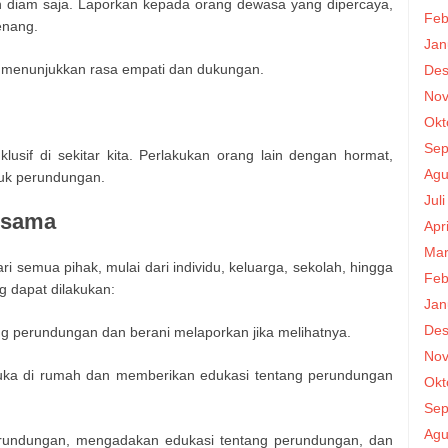
an diam saja. Laporkan kepada orang dewasa yang dipercaya,
Feb
wenang.
Jan
 menunjukkan rasa empati dan dukungan.
Des
Nov
Okt
Sep
klusif di sekitar kita. Perlakukan orang lain dengan hormat,
Agu
tuk perundungan.
Jul
rsama
Apr
Mar
 semua pihak, mulai dari individu, keluarga, sekolah, hingga
Feb
g dapat dilakukan:
Jan
Des
ng perundungan dan berani melaporkan jika melihatnya.
Nov
buka di rumah dan memberikan edukasi tentang perundungan
Okt
Sep
Agu
erundungan, mengadakan edukasi tentang perundungan, dan