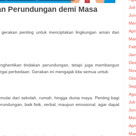
Jul
wan Perundungan demi Masa
Jun
Mei
Apr
di gerakan penting untuk menciptakan lingkungan aman dan
Mar
Feb
Jan
Des
enghentikan tindakan perundungan, tetapi juga membangun
Nov
gai perbedaan. Gerakan ini mengajak kita semua untuk:
Okt
Sep
Agu
 mulai dari sekolah, rumah, hingga dunia maya. Penting bagi
Jul
rundungan, baik fisik, verbal, maupun emosional, agar dapat
Jun
Mei
Apr
Mar