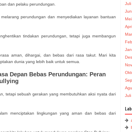
Jul
rban dan pelaku perundungan.
Jun
ng melarang perundungan dan menyediakan layanan bantuan
Mei
Apr
Mar
enghentikan tindakan perundungan, tetapi juga membangun
Feb
Jan
sa aman, dihargai, dan bebas dari rasa takut. Mari kita
Des
takan dunia yang lebih baik untuk semua.
Nov
Okt
asa Depan Bebas Perundungan: Peran
Sep
ullying
Agu
an, tetapi sebuah gerakan yang membutuhkan aksi nyata dari
Jul
Lab
dalam menciptakan lingkungan yang aman dan bebas dari