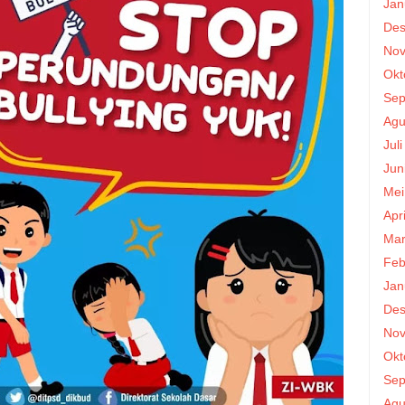
Jan
Des
Nov
Okt
Sep
Agu
Jul
Jun
Mei
Apr
Mar
Feb
Jan
Des
Nov
Okt
Sep
Agu