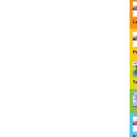
Le
P
T
P