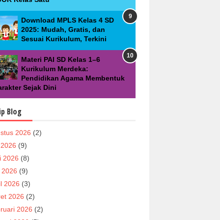
Download MPLS Kelas 4 SD
2025: Mudah, Gratis, dan
Sesuai Kurikulum, Terkini
Materi PAI SD Kelas 1–6
Kurikulum Merdeka:
Pendidikan Agama Membentuk
rakter Sejak Dini
ip Blog
stus 2026
(2)
i 2026
(9)
i 2026
(8)
 2026
(9)
il 2026
(3)
et 2026
(2)
ruari 2026
(2)