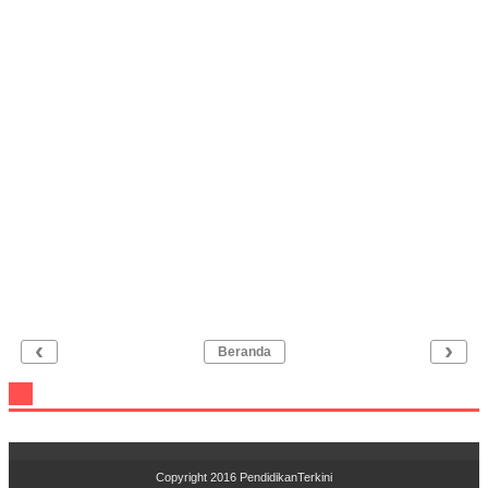
‹
›
Beranda
Copyright 2016
PendidikanTerkini