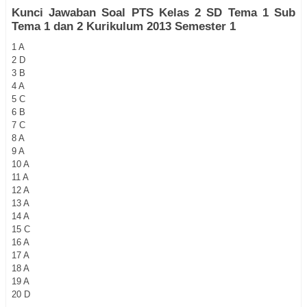
Kunci Jawaban Soal PTS Kelas 2 SD Tema 1 Sub
Tema 1 dan 2 Kurikulum 2013 Semester 1
1
A
2
 D
3
B
4
A
5
C
6
B
7
C
8
A
9
A
10
A
11
A
12
A
13
A
14
A
15
C
16
A
17
A
18
A
19
A
20
D