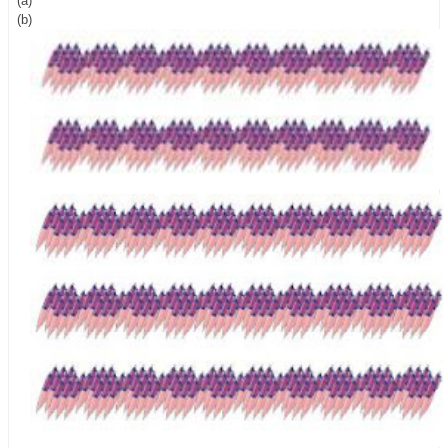
(a)
(b)