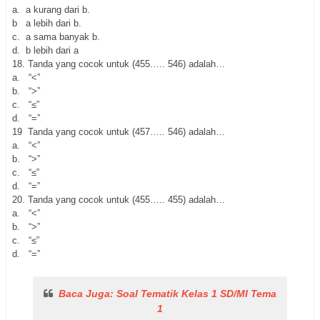
a. a kurang dari b.
b a lebih dari b.
c. a sama banyak b.
d. b lebih dari a
18.
Tanda yang cocok untuk (455….. 546) adalah…
a. “<”
b. “>”
c. “≤”
d. “=”
19
Tanda yang cocok untuk (457….. 546) adalah…
a. “<”
b. “>”
c. “≤”
d. “=”
20. Tanda yang cocok untuk (455….. 455) adalah…
a. “<”
b. “>”
c. “≤”
d. “=”
Baca Juga: Soal Tematik Kelas 1 SD/MI Tema
1