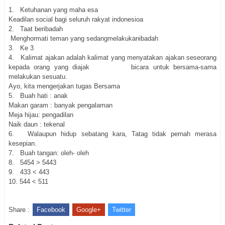
1.
Ketuhanan yang maha esa
Keadilan social bagi seluruh rakyat indonesioa
2.
Taat beribadah
Menghormati teman yang sedangmelakukanibadah
3.
Ke 3
4.
Kalimat ajakan adalah kalimat yang menyatakan ajakan seseorang
kepada orang yang diajak bicara untuk bersama-sama
melakukan sesuatu.
Ayo, kita mengerjakan tugas Bersama
5.
Buah hati : anak
Makan garam : banyak pengalaman
Meja hijau: pengadilan
Naik daun : tekenal
6.
Walaupun hidup sebatang kara, Tatag tidak pernah merasa
kesepian.
7.
Buah tangan: oleh- oleh
8.
5454 > 5443
9.
433 < 443
10.
544 < 511
Share :
Facebook
Google+
Twitter