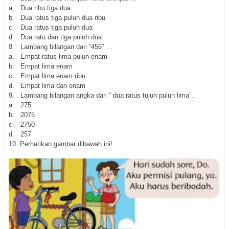
a. Dua ribu tiga dua
b. Dua ratus tiga puluh dua ribu
c. Dua ratus tiga puluh dua
d. Dua ratu dan tiga puluh dua
8.
Lambang bilangan dari “456”….
a. Empat ratus lima puluh enam
b. Empat lima enam
c. Empat lima enam ribu
d. Empat lima dan enam
9.
   L
ambang bilangan angka dari “ dua ratus tujuh puluh lima”..
a. 275
b. 2075
c. 2750
d. 257
10.
Perhatikan gambar dibawah ini!