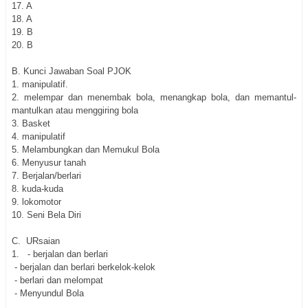
17.
A
18.
A
19.
B
20.
B
B. Kunci Jawaban Soal PJOK
1. manipulatif.
2. melempar dan menembak bola, menangkap bola, dan memantul-
mantulkan atau menggiring bola
3. Basket
4. manipulatif
5. Melambungkan dan Memukul Bola
6. Menyusur tanah
7. Berjalan/berlari
8. kuda-kuda
9. lokomotor
10. Seni Bela Diri
C. URsaian
1. - berjalan dan berlari
- berjalan dan berlari berkelok-kelok
- berlari dan melompat
- Menyundul Bola