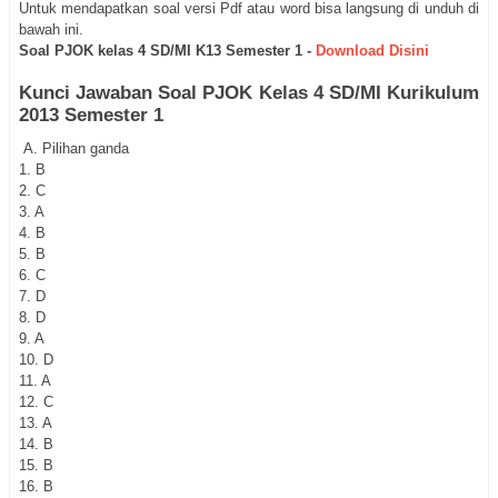
Untuk mendapatkan soal versi Pdf atau word bisa langsung di unduh di
bawah ini.
Soal PJOK kelas 4 SD/MI K13 Semester 1 -
Download Disini
Kunci Jawaban Soal PJOK Kelas 4 SD/MI Kurikulum
2013 Semester 1
A. Pilihan ganda
1.
B
2.
C
3.
A
4.
B
5.
B
6.
C
7.
D
8.
D
9.
A
10.
D
11.
A
12.
C
13.
A
14.
B
15.
B
16.
B