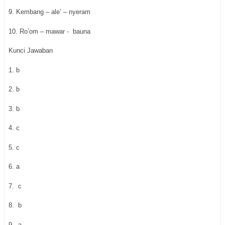
9. Kembang – ale’ – nyeram
10. Ro’om – mawar - bauna
Kunci Jawaban
1. b
2. b
3. b
4. c
5. c
6. a
7. c
8. b
9. a