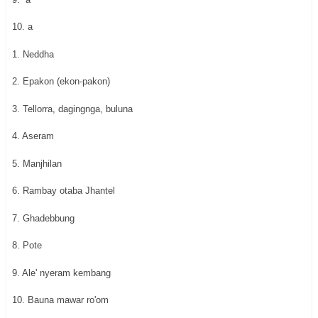
10. a
1. Neddha
2. Epakon (ekon-pakon)
3. Tellorra, dagingnga, buluna
4. Aseram
5. Manjhilan
6. Rambay otaba Jhantel
7. Ghadebbung
8. Pote
9. Ale' nyeram kembang
10. Bauna mawar ro'om