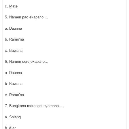
c. Mate
5. Namen pao ekaparlo ...
a. Daunna
b. Ramo’na
c. Buwana
6. Namen sere ekaparlo…
a. Daunna
b. Buwana
c. Ramo’na
7. Bungkana maronggi nyamana …
a. Solang
b. Alar